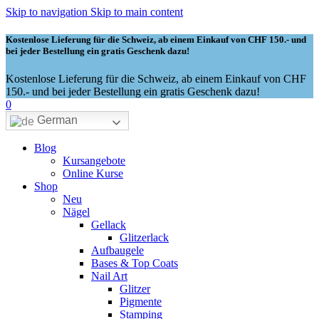
Skip to navigation
Skip to main content
Kostenlose Lieferung für die Schweiz, ab einem Einkauf von CHF 150.- und
bei jeder Bestellung ein gratis Geschenk dazu!
Kostenlose Lieferung für die Schweiz, ab einem Einkauf von CHF
150.- und bei jeder Bestellung ein gratis Geschenk dazu!
0
German
Blog
Kursangebote
Online Kurse
Shop
Neu
Nägel
Gellack
Glitzerlack
Aufbaugele
Bases & Top Coats
Nail Art
Glitzer
Pigmente
Stamping