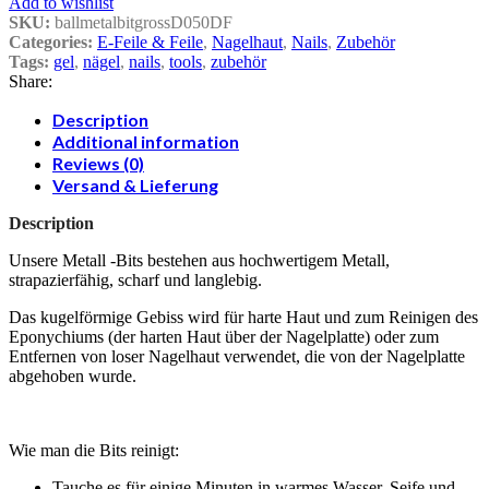
Add to wishlist
SKU:
ballmetalbitgrossD050DF
Categories:
E-Feile & Feile
,
Nagelhaut
,
Nails
,
Zubehör
Tags:
gel
,
nägel
,
nails
,
tools
,
zubehör
Share:
Description
Additional information
Reviews (0)
Versand & Lieferung
Description
Unsere Metall -Bits bestehen aus hochwertigem Metall,
strapazierfähig, scharf und langlebig.
Das kugelförmige Gebiss wird für harte Haut und zum Reinigen des
Eponychiums (der harten Haut über der Nagelplatte) oder zum
Entfernen von loser Nagelhaut verwendet, die von der Nagelplatte
abgehoben wurde.
Wie man die Bits reinigt:
Tauche es für einige Minuten in warmes Wasser, Seife und