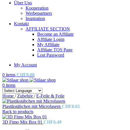
Über Uns
Kooperation
Werbepartners
Inspiration
Kontakt
AFFILIATE SECTION
Become an Affiliate
Affiliate Login
My Affiliate
Affiliate TOS Page
Lost Password
My Account
0
items
CHF
0.00
0
items
Home
/
Zubehör
/
E-Feile & Feile
Plastikstäbchen mit Microfasern
CHF
8.65
Back to products
3D Fimo Mix Box 01
CHF
6.49