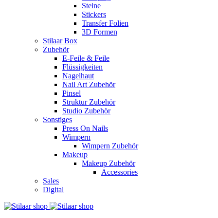
Steine
Stickers
Transfer Folien
3D Formen
Stilaar Box
Zubehör
E-Feile & Feile
Flüssigkeiten
Nagelhaut
Nail Art Zubehör
Pinsel
Struktur Zubehör
Studio Zubehör
Sonstiges
Press On Nails
Wimpern
Wimpern Zubehör
Makeup
Makeup Zubehör
Accessories
Sales
Digital