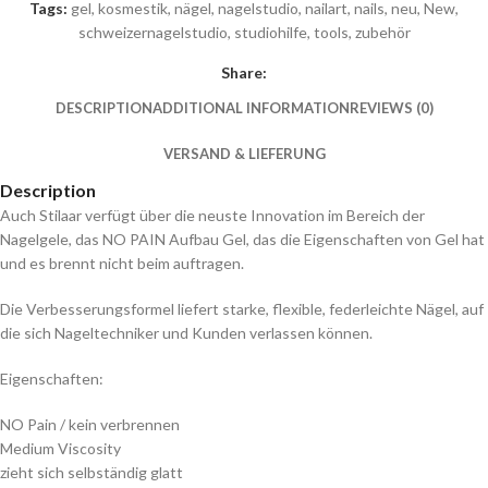
Tags:
gel
,
kosmestik
,
nägel
,
nagelstudio
,
nailart
,
nails
,
neu
,
New
,
schweizernagelstudio
,
studiohilfe
,
tools
,
zubehör
Share:
DESCRIPTION
ADDITIONAL INFORMATION
REVIEWS (0)
VERSAND & LIEFERUNG
Description
Auch Stilaar verfügt über die neuste Innovation im Bereich der
Nagelgele, das NO PAIN Aufbau Gel, das die Eigenschaften von Gel hat
und es brennt nicht beim auftragen.
Die Verbesserungsformel liefert starke, flexible, federleichte Nägel, auf
die sich Nageltechniker und Kunden verlassen können.
Eigenschaften:
NO Pain / kein verbrennen
Medium Viscosity
zieht sich selbständig glatt