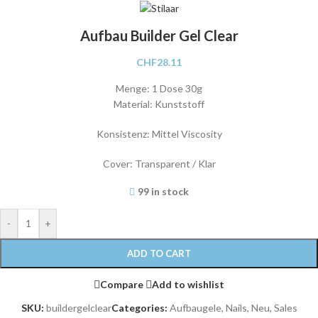
Aufbau Builder Gel Clear
CHF
28.11
Menge: 1 Dose 30g
Material: Kunststoff
Konsistenz: Mittel Viscosity
Cover: Transparent / Klar
99 in stock
-
+
ADD TO CART
Compare
Add to wishlist
SKU:
buildergelclear
Categories:
Aufbaugele
,
Nails
,
Neu
,
Sales