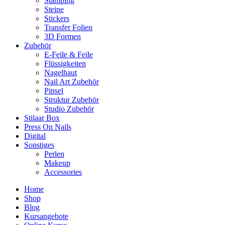
Stamping
Steine
Stickers
Transfer Folien
3D Formen
Zubehör
E-Feile & Feile
Flüssigkeiten
Nagelhaut
Nail Art Zubehör
Pinsel
Struktur Zubehör
Studio Zubehör
Stilaar Box
Press On Nails
Digital
Sonstiges
Perlen
Makeup
Accessories
Home
Shop
Blog
Kursangebote