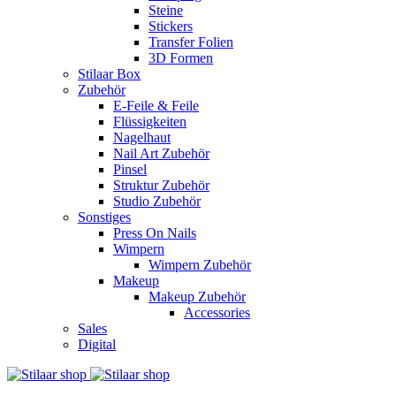
Steine
Stickers
Transfer Folien
3D Formen
Stilaar Box
Zubehör
E-Feile & Feile
Flüssigkeiten
Nagelhaut
Nail Art Zubehör
Pinsel
Struktur Zubehör
Studio Zubehör
Sonstiges
Press On Nails
Wimpern
Wimpern Zubehör
Makeup
Makeup Zubehör
Accessories
Sales
Digital