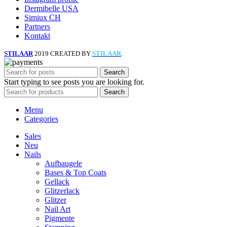
Dermibelle USA
Simiux CH
Partners
Kontakt
STILAAR
2019 CREATED BY
STILAAR
.
Search
Start typing to see posts you are looking for.
Search
Menu
Categories
Sales
Neu
Nails
Aufbaugele
Bases & Top Coats
Gellack
Glitzerlack
Glitzer
Nail Art
Pigmente