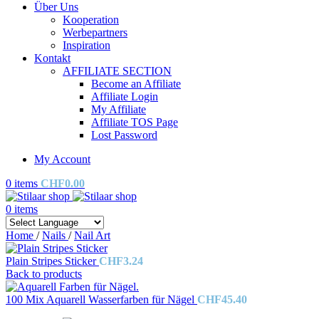
Über Uns
Kooperation
Werbepartners
Inspiration
Kontakt
AFFILIATE SECTION
Become an Affiliate
Affiliate Login
My Affiliate
Affiliate TOS Page
Lost Password
My Account
0
items
CHF
0.00
0
items
Home
/
Nails
/
Nail Art
Plain Stripes Sticker
CHF
3.24
Back to products
100 Mix Aquarell Wasserfarben für Nägel
CHF
45.40