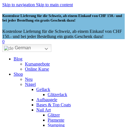
Skip to navigation
Skip to main content
Kostenlose Lieferung für die Schweiz, ab einem Einkauf von CHF 150.- und
bei jeder Bestellung ein gratis Geschenk dazu!
Kostenlose Lieferung für die Schweiz, ab einem Einkauf von CHF
150.- und bei jeder Bestellung ein gratis Geschenk dazu!
0
German
Blog
Kursangebote
Online Kurse
Shop
Neu
Nägel
Gellack
Glitzerlack
Aufbaugele
Bases & Top Coats
Nail Art
Glitzer
Pigmente
Stamping