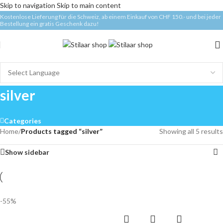
Skip to navigation
Skip to main content
Kostenlose Lieferung für die Schweiz, ab einem Einkauf von CHF 150.- und bei jeder
Bestellung ein gratis Geschenk dazu!
silver
Categories
Home
/
Products tagged “silver”
Showing all 5 results
Show sidebar
-55%