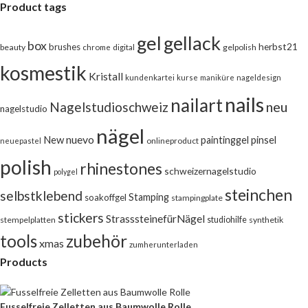
Product tags
gel
gellack
box
herbst21
brushes
beauty
chrome
digital
gelpolish
kosmestik
Kristall
kundenkartei
kurse
maniküre
nageldesign
nails
nailart
neu
Nagelstudioschweiz
nagelstudio
nägel
nuevo
New
pinsel
paintinggel
onlineproduct
neuepastel
polish
rhinestones
schweizernagelstudio
polygel
steinchen
selbstklebend
Stamping
soakoffgel
stampingplate
stickers
StrasssteinefürNägel
stempelplatten
studiohilfe
synthetik
tools
zubehör
xmas
zumherunterladen
Products
Fusselfreie Zelletten aus Baumwolle Rolle