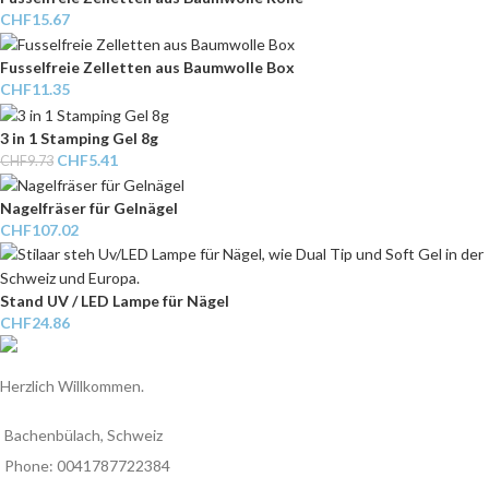
CHF
15.67
Fusselfreie Zelletten aus Baumwolle Box
CHF
11.35
3 in 1 Stamping Gel 8g
CHF
5.41
CHF
9.73
Nagelfräser für Gelnägel
CHF
107.02
Stand UV / LED Lampe für Nägel
CHF
24.86
Herzlich Willkommen.
Bachenbülach, Schweiz
Phone: 0041787722384