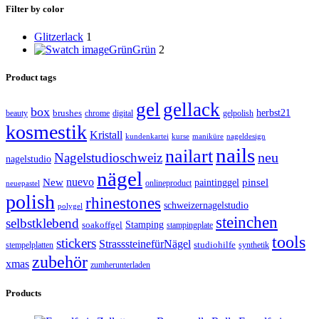
Filter by color
Glitzerlack
1
Grün
Grün
2
Product tags
gel
gellack
box
brushes
herbst21
beauty
gelpolish
chrome
digital
kosmestik
Kristall
kundenkartei
kurse
maniküre
nageldesign
nails
nailart
neu
Nagelstudioschweiz
nagelstudio
nägel
nuevo
New
paintinggel
pinsel
onlineproduct
neuepastel
polish
rhinestones
schweizernagelstudio
polygel
steinchen
selbstklebend
Stamping
soakoffgel
stampingplate
tools
stickers
StrasssteinefürNägel
stempelplatten
studiohilfe
synthetik
zubehör
xmas
zumherunterladen
Products