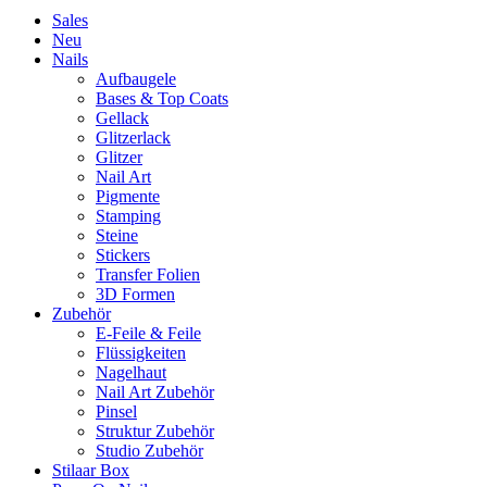
Sales
Neu
Nails
Aufbaugele
Bases & Top Coats
Gellack
Glitzerlack
Glitzer
Nail Art
Pigmente
Stamping
Steine
Stickers
Transfer Folien
3D Formen
Zubehör
E-Feile & Feile
Flüssigkeiten
Nagelhaut
Nail Art Zubehör
Pinsel
Struktur Zubehör
Studio Zubehör
Stilaar Box