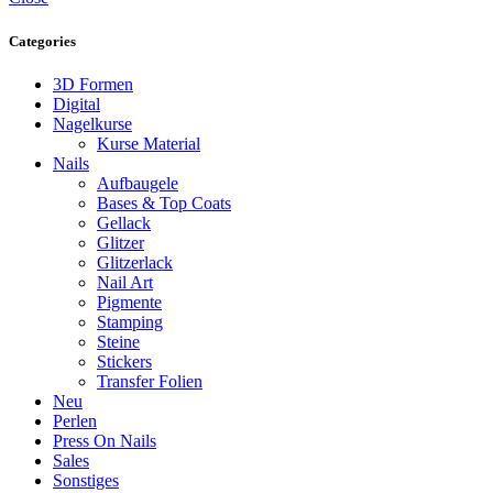
Categories
3D Formen
Digital
Nagelkurse
Kurse Material
Nails
Aufbaugele
Bases & Top Coats
Gellack
Glitzer
Glitzerlack
Nail Art
Pigmente
Stamping
Steine
Stickers
Transfer Folien
Neu
Perlen
Press On Nails
Sales
Sonstiges