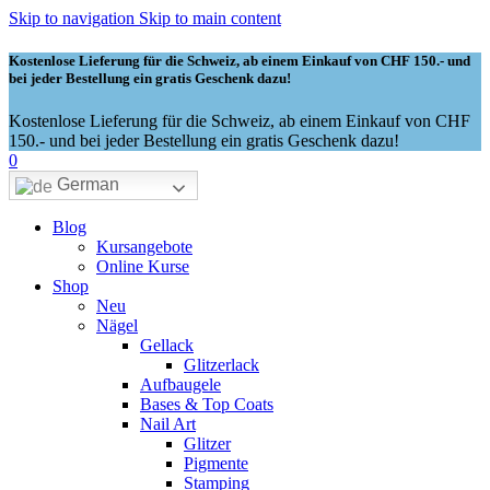
Skip to navigation
Skip to main content
Kostenlose Lieferung für die Schweiz, ab einem Einkauf von CHF 150.- und
bei jeder Bestellung ein gratis Geschenk dazu!
Kostenlose Lieferung für die Schweiz, ab einem Einkauf von CHF
150.- und bei jeder Bestellung ein gratis Geschenk dazu!
0
German
Blog
Kursangebote
Online Kurse
Shop
Neu
Nägel
Gellack
Glitzerlack
Aufbaugele
Bases & Top Coats
Nail Art
Glitzer
Pigmente
Stamping