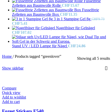
Fusselfreie
Zelletten aus Baumwolle Rolle
CHF
15.67
Fusselfreie
Zelletten aus Baumwolle Box
CHF
11.35
3 in 1 Stamping Gel 8g
CHF
9.73
Original
Current
CHF
5.41
price
price
Nagelfräser für Gelnägel
was:
is:
CHF
107.02
CHF9.73.
CHF5.41.
Stand UV / LED Lampe für Nägel
CHF
24.86
Home
/
Products tagged “greenlover”
Showing all 5 results
Show sidebar
Compare
Quick view
Add to wishlist
Add to cart
Forest Stickers F540