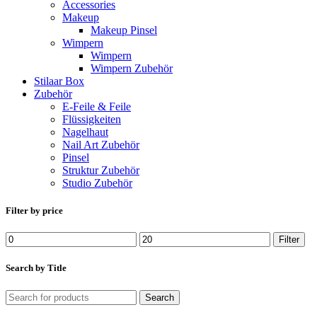
Accessories
Makeup
Makeup Pinsel
Wimpern
Wimpern
Wimpern Zubehör
Stilaar Box
Zubehör
E-Feile & Feile
Flüssigkeiten
Nagelhaut
Nail Art Zubehör
Pinsel
Struktur Zubehör
Studio Zubehör
Filter by price
Min
Max
Filter
price
price
Search by Title
Search