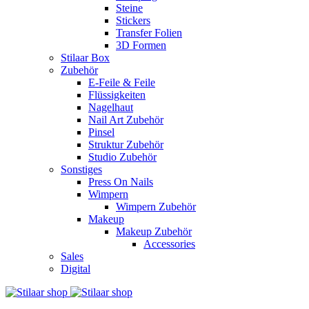
Steine
Stickers
Transfer Folien
3D Formen
Stilaar Box
Zubehör
E-Feile & Feile
Flüssigkeiten
Nagelhaut
Nail Art Zubehör
Pinsel
Struktur Zubehör
Studio Zubehör
Sonstiges
Press On Nails
Wimpern
Wimpern Zubehör
Makeup
Makeup Zubehör
Accessories
Sales
Digital