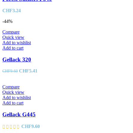
CHF
3.24
-44%
Compare
Quick view
Add to wishlist
Add to cart
Gellack 320
Original
Current
CHF
5.41
CHF
9.60
price
price
was:
is:
CHF9.60.
CHF5.41.
Compare
Quick view
Add to wishlist
Add to cart
Gellack G445
CHF
9.60