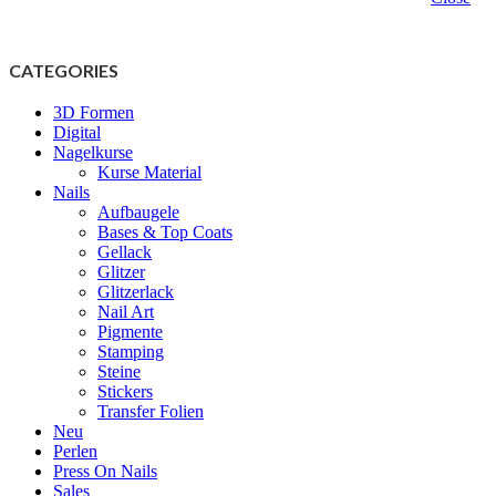
CATEGORIES
3D Formen
Digital
Nagelkurse
Kurse Material
Nails
Aufbaugele
Bases & Top Coats
Gellack
Glitzer
Glitzerlack
Nail Art
Pigmente
Stamping
Steine
Stickers
Transfer Folien
Neu
Perlen
Press On Nails
Sales