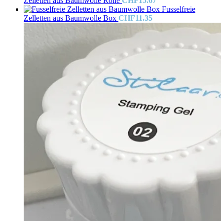
Zelletten aus Baumwolle Rolle
CHF
15.67
Fusselfreie
Zelletten aus Baumwolle Box
CHF
11.35