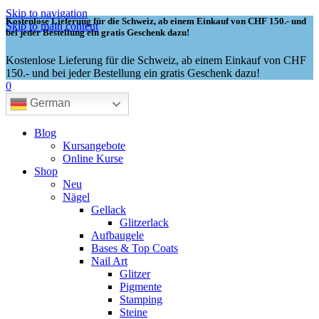
Skip to navigation
Kostenlose Lieferung für die Schweiz, ab einem Einkauf von CHF 150.- und
Skip to main content
bei jeder Bestellung ein gratis Geschenk dazu!
Kostenlose Lieferung für die Schweiz, ab einem Einkauf von CHF
150.- und bei jeder Bestellung ein gratis Geschenk dazu!
0
German
Blog
Kursangebote
Online Kurse
Shop
Neu
Nägel
Gellack
Glitzerlack
Aufbaugele
Bases & Top Coats
Nail Art
Glitzer
Pigmente
Stamping
Steine