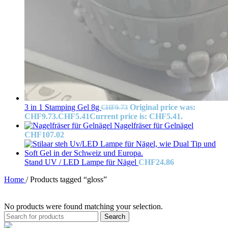
3 in 1 Stamping Gel 8g
Original price was:
CHF
9.73
CHF9.73.
CHF
5.41
Current price is: CHF5.41.
Nagelfräser für Gelnägel
CHF
107.02
Stand UV / LED Lampe für Nägel
CHF
24.86
Home
/
Products tagged “gloss”
No products were found matching your selection.
Search