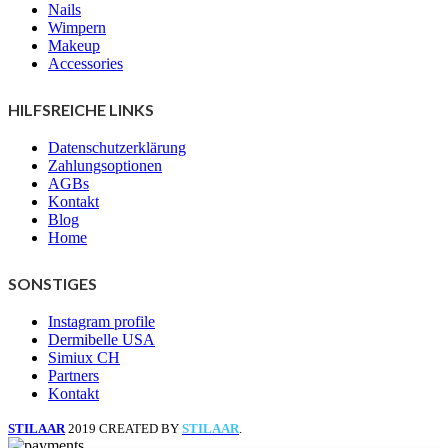
Nails
Wimpern
Makeup
Accessories
HILFSREICHE LINKS
Datenschutzerklärung
Zahlungsoptionen
AGBs
Kontakt
Blog
Home
SONSTIGES
Instagram profile
Dermibelle USA
Simiux CH
Partners
Kontakt
STILAAR
2019 CREATED BY
STILAAR
.