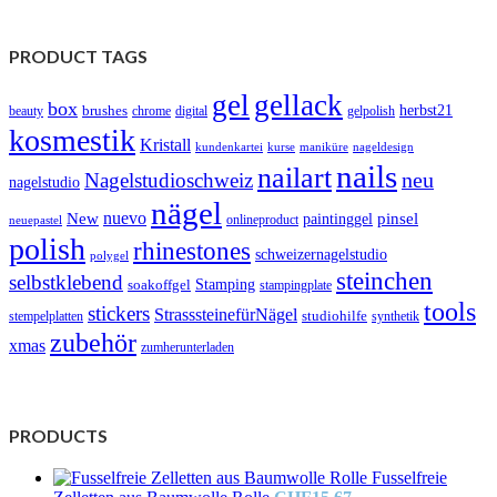
PRODUCT TAGS
gel
gellack
box
brushes
herbst21
beauty
gelpolish
chrome
digital
kosmestik
Kristall
kundenkartei
kurse
maniküre
nageldesign
nails
nailart
neu
Nagelstudioschweiz
nagelstudio
nägel
nuevo
New
paintinggel
pinsel
onlineproduct
neuepastel
polish
rhinestones
schweizernagelstudio
polygel
steinchen
selbstklebend
Stamping
soakoffgel
stampingplate
tools
stickers
StrasssteinefürNägel
stempelplatten
studiohilfe
synthetik
zubehör
xmas
zumherunterladen
PRODUCTS
Fusselfreie