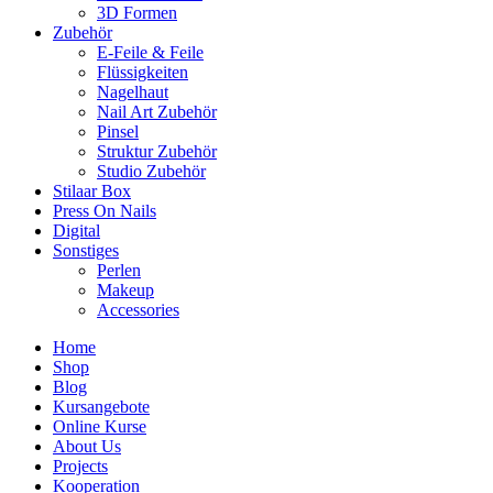
3D Formen
Zubehör
E-Feile & Feile
Flüssigkeiten
Nagelhaut
Nail Art Zubehör
Pinsel
Struktur Zubehör
Studio Zubehör
Stilaar Box
Press On Nails
Digital
Sonstiges
Perlen
Makeup
Accessories
Home
Shop
Blog
Kursangebote
Online Kurse
About Us
Projects
Kooperation