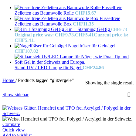
Fusselfreie
Zelletten aus Baumwolle Rolle
CHF
15.67
Fusselfreie
Zelletten aus Baumwolle Box
CHF
11.35
3 in 1 Stamping Gel 8g
CHF
9.73
Original price was: CHF9.73.
CHF
5.41
Current price is:
CHF5.41.
Nagelfräser für Gelnägel
CHF
107.02
Stand UV / LED Lampe für Nägel
CHF
24.86
Home
/
Products tagged “glitzergele”
Showing the single result
Show sidebar
Compare
Quick view
Add to wishlist