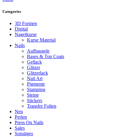
Categories
3D Formen
Digital
Nagelkurse
Kurse Material
Nails
Aufbaugele
Bases & Top Coats
Gellack
Glitzer
Glitzerlack
Nail Art
Pigmente
Stamping
Steine
Stickers
Transfer Folien
Neu
Perlen
Press On Nails
Sales
Sonstiges