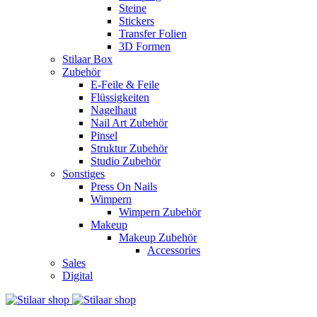
Steine
Stickers
Transfer Folien
3D Formen
Stilaar Box
Zubehör
E-Feile & Feile
Flüssigkeiten
Nagelhaut
Nail Art Zubehör
Pinsel
Struktur Zubehör
Studio Zubehör
Sonstiges
Press On Nails
Wimpern
Wimpern Zubehör
Makeup
Makeup Zubehör
Accessories
Sales
Digital