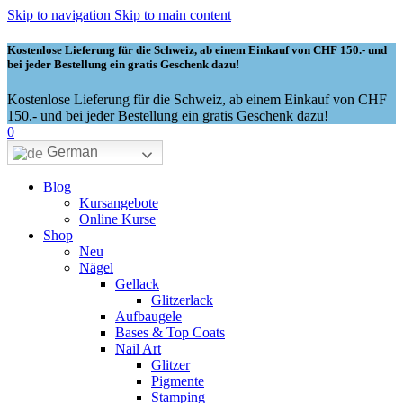
Skip to navigation
Skip to main content
Kostenlose Lieferung für die Schweiz, ab einem Einkauf von CHF 150.- und
bei jeder Bestellung ein gratis Geschenk dazu!
Kostenlose Lieferung für die Schweiz, ab einem Einkauf von CHF
150.- und bei jeder Bestellung ein gratis Geschenk dazu!
0
German
Blog
Kursangebote
Online Kurse
Shop
Neu
Nägel
Gellack
Glitzerlack
Aufbaugele
Bases & Top Coats
Nail Art
Glitzer
Pigmente
Stamping