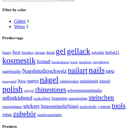
Filter by color
Glitter
1
Weiss
1
Product tags
gel
gellack
box
brushes
herbst21
beauty
gelpolish
chrome
digital
kosmestik
Kristall
kundenkartei
kurse
maniküre
nageldesign
nails
nailart
neu
Nagelstudioschweiz
nagelstudio
nägel
nuevo
New
paintinggel
pinsel
onlineproduct
neuepastel
polish
rhinestones
schweizernagelstudio
polygel
steinchen
selbstklebend
Stamping
soakoffgel
stampingplate
tools
stickers
StrasssteinefürNägel
stempelplatten
studiohilfe
synthetik
zubehör
xmas
zumherunterladen
Products