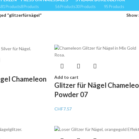
s
81 Products
8 Products
56 Products
30 Products
95 Products
ed “glitzerfürnägel”
Show
Add to cart
Nägel Chameleon
Glitzer für Nägel Chamele
Powder 07
CHF
7.57