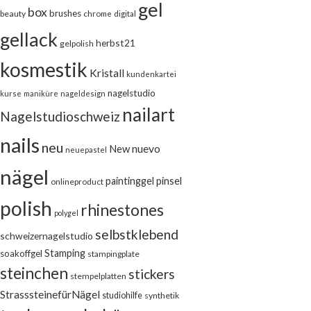
gel
box
brushes
beauty
chrome
digital
gellack
herbst21
gelpolish
kosmestik
Kristall
kundenkartei
nagelstudio
kurse
maniküre
nageldesign
nailart
Nagelstudioschweiz
nails
neu
nuevo
New
neuepastel
nägel
pinsel
paintinggel
onlineproduct
polish
rhinestones
polygel
selbstklebend
schweizernagelstudio
Stamping
soakoffgel
stampingplate
steinchen
stickers
stempelplatten
StrasssteinefürNägel
studiohilfe
synthetik