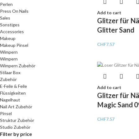
Perlen
Press On Nails
Add to cart
Sales
Glitzer für N
Sonstiges
Glitter Sand
Accessories
Makeup
CHF
7.57
Makeup Pinsel
Wimpern
Wimpern
Wimpern Zubehör
Stilaar Box
Zubehör
E-Feile & Feile
Add to cart
Flüssigkeiten
Glitzer für N
Nagelhaut
Magic Sand 0
Nail Art Zubehör
Pinsel
CHF
7.57
Struktur Zubehör
Studio Zubehör
Filter by price