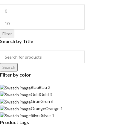
Filter
Search by Title
Search
Filter by color
Blau
Blau
2
Gold
Gold
3
Grün
Grün
6
Orange
Orange
1
Silver
Silver
1
Product tags