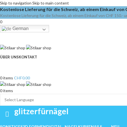
Skip to navigation
Skip to main content
Kostenlose Lieferung für die Schweiz, ab einem Einkauf von C
Kostenlose Lieferung für die Schweiz, ab einem Einkauf von CHF 150.- u
0
German
ÜBER UNS
KONTAKT
0
items
CHF
0.00
0
items
glitzerfürnägel
SONSTIGES
3D FORMEN
DIGITAL
NAGELKURSE
NAILS
NEU