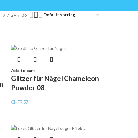
9
24
36
Add to cart
Glitzer für Nägel Chameleon
on
Powder 08
CHF
7.57