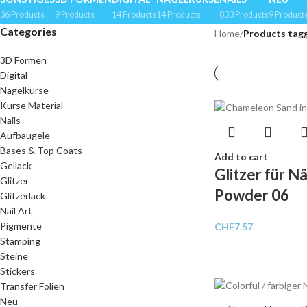
36 Products
9 Products
14 Products
14 Products
833 Products
9 Product
Categories
Home
/
Products tagg
3D Formen
Digital
Nagelkurse
Kurse Material
Nails
Aufbaugele
Bases & Top Coats
Add to cart
Gellack
Glitzer für 
Glitzer
Powder 06
Glitzerlack
Nail Art
Pigmente
CHF
7.57
Stamping
Steine
Stickers
Transfer Folien
Neu