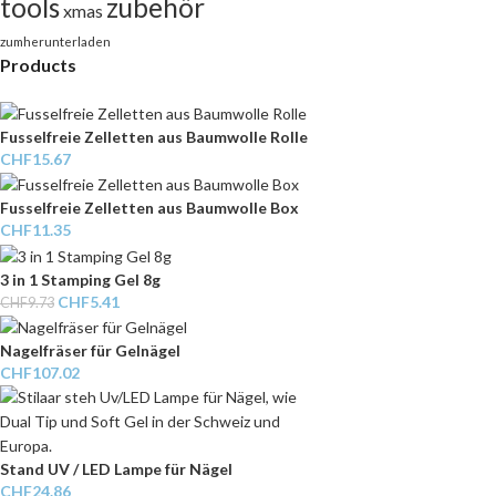
tools
zubehör
xmas
zumherunterladen
Products
Fusselfreie Zelletten aus Baumwolle Rolle
CHF
15.67
Fusselfreie Zelletten aus Baumwolle Box
CHF
11.35
3 in 1 Stamping Gel 8g
CHF
5.41
CHF
9.73
Nagelfräser für Gelnägel
CHF
107.02
Stand UV / LED Lampe für Nägel
CHF
24.86