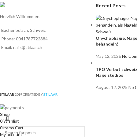
Recent Posts
Herzlich Willkommen.
Bachenbülach, Schweiz
Onychophagie, Nägel
Phone: 0041787722384
behandeln!
Email: nails@stilaar.ch
May 12, 2026
No Co
TPO Verbot schweiz
Nagelstudios
August 12, 2025
No 
STILAAR
2019 CREATED BY
STILAAR
.
Shop
0
Wishlist
0
items
Cart
My account