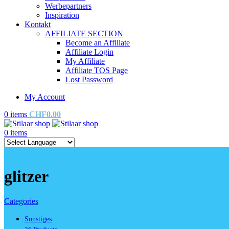
Werbepartners
Inspiration
Kontakt
AFFILIATE SECTION
Become an Affiliate
Affiliate Login
My Affiliate
Affiliate TOS Page
Lost Password
My Account
0
items
CHF
0.00
0
items
glitzer
Categories
Sonstiges