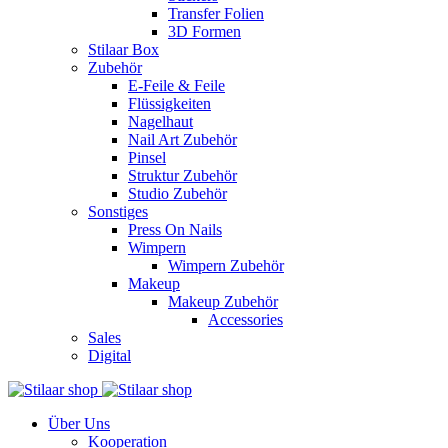
Transfer Folien
3D Formen
Stilaar Box
Zubehör
E-Feile & Feile
Flüssigkeiten
Nagelhaut
Nail Art Zubehör
Pinsel
Struktur Zubehör
Studio Zubehör
Sonstiges
Press On Nails
Wimpern
Wimpern Zubehör
Makeup
Makeup Zubehör
Accessories
Sales
Digital
Über Uns
Kooperation