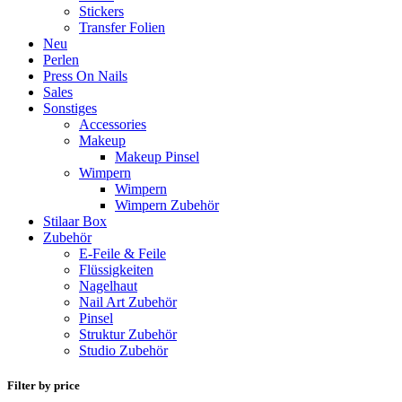
Stickers
Transfer Folien
Neu
Perlen
Press On Nails
Sales
Sonstiges
Accessories
Makeup
Makeup Pinsel
Wimpern
Wimpern
Wimpern Zubehör
Stilaar Box
Zubehör
E-Feile & Feile
Flüssigkeiten
Nagelhaut
Nail Art Zubehör
Pinsel
Struktur Zubehör
Studio Zubehör
Filter by price