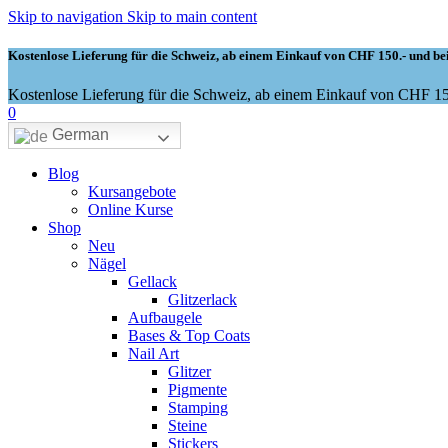
Skip to navigation
Skip to main content
Kostenlose Lieferung für die Schweiz, ab einem Einkauf von CHF 150.- und bei
Kostenlose Lieferung für die Schweiz, ab einem Einkauf von CHF 150
0
German
Blog
Kursangebote
Online Kurse
Shop
Neu
Nägel
Gellack
Glitzerlack
Aufbaugele
Bases & Top Coats
Nail Art
Glitzer
Pigmente
Stamping
Steine
Stickers