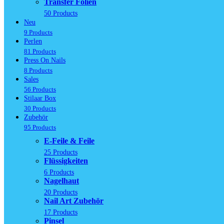
Transfer Folien
50 Products
Neu
9 Products
Perlen
81 Products
Press On Nails
8 Products
Sales
56 Products
Stilaar Box
30 Products
Zubehör
95 Products
E-Feile & Feile
25 Products
Flüssigkeiten
6 Products
Nagelhaut
20 Products
Nail Art Zubehör
17 Products
Pinsel