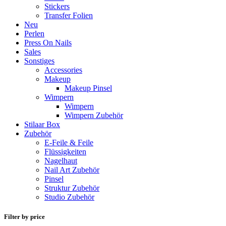
Stickers
Transfer Folien
Neu
Perlen
Press On Nails
Sales
Sonstiges
Accessories
Makeup
Makeup Pinsel
Wimpern
Wimpern
Wimpern Zubehör
Stilaar Box
Zubehör
E-Feile & Feile
Flüssigkeiten
Nagelhaut
Nail Art Zubehör
Pinsel
Struktur Zubehör
Studio Zubehör
Filter by price