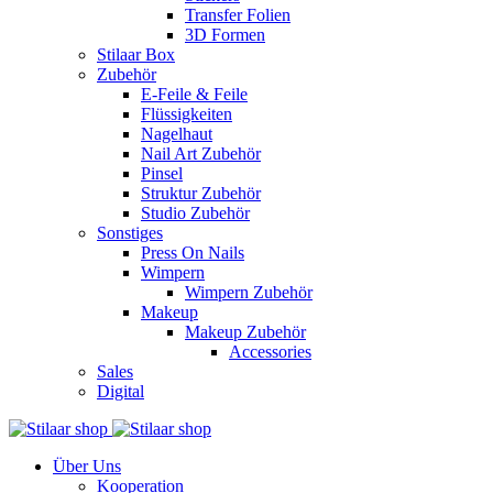
Transfer Folien
3D Formen
Stilaar Box
Zubehör
E-Feile & Feile
Flüssigkeiten
Nagelhaut
Nail Art Zubehör
Pinsel
Struktur Zubehör
Studio Zubehör
Sonstiges
Press On Nails
Wimpern
Wimpern Zubehör
Makeup
Makeup Zubehör
Accessories
Sales
Digital
Über Uns
Kooperation