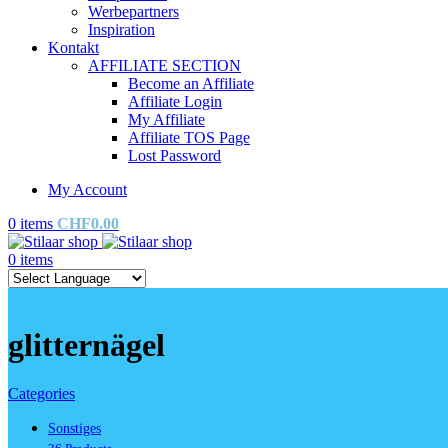
Werbepartners
Inspiration
Kontakt
AFFILIATE SECTION
Become an Affiliate
Affiliate Login
My Affiliate
Affiliate TOS Page
Lost Password
My Account
0
items
CHF
0.00
0
items
glitternägel
Categories
Sonstiges