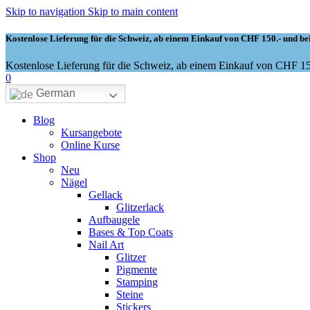
Skip to navigation
Skip to main content
Kostenlose Lieferung für die Schweiz, ab einem Einkauf von CHF 150.- und bei
Kostenlose Lieferung für die Schweiz, ab einem Einkauf von CHF 150
0
German
Blog
Kursangebote
Online Kurse
Shop
Neu
Nägel
Gellack
Glitzerlack
Aufbaugele
Bases & Top Coats
Nail Art
Glitzer
Pigmente
Stamping
Steine
Stickers