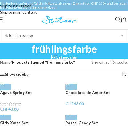
Kostenlose Lieferung für die Schweiz, ab einem Einkauf von CHF 150.- und bei jeder
Skip to navigation
Bestellung ein gratis Geschenk dazu!
Skip to main content
frühlingsfarbe
Categories
Home
/
Products tagged “frühlingsfarbe”
Showing all 6 results
Show sidebar
Agave Spring Set
Chocolate de Amor Set
CHF
48.00
CHF
48.00
Girly Xmas Set
Pastel Candy Set