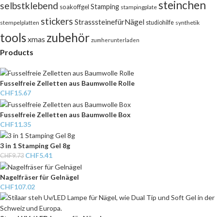
steinchen
selbstklebend
Stamping
soakoffgel
stampingplate
stickers
StrasssteinefürNägel
stempelplatten
studiohilfe
synthetik
tools
zubehör
xmas
zumherunterladen
Products
Fusselfreie Zelletten aus Baumwolle Rolle
CHF
15.67
Fusselfreie Zelletten aus Baumwolle Box
CHF
11.35
3 in 1 Stamping Gel 8g
CHF
5.41
CHF
9.73
Nagelfräser für Gelnägel
CHF
107.02