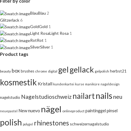
Filter by color
Blau
Blau
2
Glitzerlack
6
Gold
Gold
1
Light Rosa
Light Rosa
1
Rot
Rot
1
Silver
Silver
1
Product tags
gel
gellack
box
herbst21
brushes
beauty
chrome
digital
gelpolish
kosmestik
Kristall
kundenkartei
kurse
maniküre
nageldesign
nails
nailart
neu
Nagelstudioschweiz
nagelstudio
nägel
nuevo
New
pinsel
paintinggel
onlineproduct
neuepastel
polish
rhinestones
schweizernagelstudio
polygel