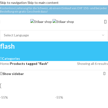
Skip to navigation
Skip to main content
Kostenlose Lieferung für die Schweiz, ab einem Einkauf von CHF 150.- und bei jeder
Bestellung ein gratis Geschenk dazu!
flash
Categories
Home
/
Products tagged “flash”
Showing all 6 results
Show sidebar
-55%
-55%