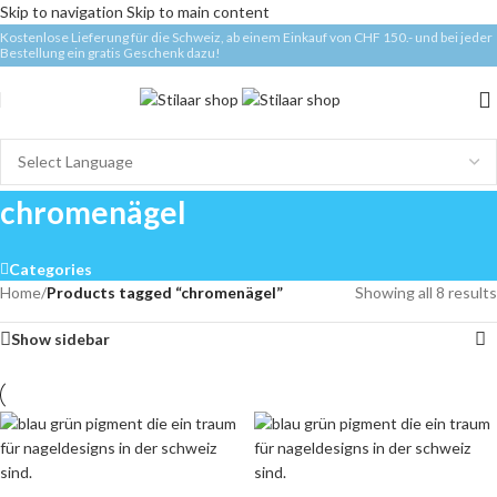
Skip to navigation
Skip to main content
Kostenlose Lieferung für die Schweiz, ab einem Einkauf von CHF 150.- und bei jeder
Bestellung ein gratis Geschenk dazu!
chromenägel
Categories
Home
/
Products tagged “chromenägel”
Showing all 8 results
Show sidebar