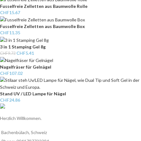
Fusselfreie Zelletten aus Baumwolle Rolle
CHF
15.67
Fusselfreie Zelletten aus Baumwolle Box
CHF
11.35
3 in 1 Stamping Gel 8g
CHF
5.41
CHF
9.73
Nagelfräser für Gelnägel
CHF
107.02
Stand UV / LED Lampe für Nägel
CHF
24.86
Herzlich Willkommen.
Bachenbülach, Schweiz