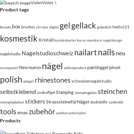
Violet
Violet
1
Product tags
gel
gellack
box
herbst21
brushes
beauty
chrome
digital
gelpolish
kosmestik
Kristall
kundenkartei
kurse
maniküre
nageldesign
nails
nailart
neu
Nagelstudioschweiz
nagelstudio
nägel
nuevo
New
pinsel
paintinggel
onlineproduct
neuepastel
polish
rhinestones
schweizernagelstudio
polygel
steinchen
selbstklebend
Stamping
soakoffgel
stampingplate
stickers
StrasssteinefürNägel
stempelplatten
studiohilfe
synthetik
tools
zubehör
xmas
zumherunterladen
Products