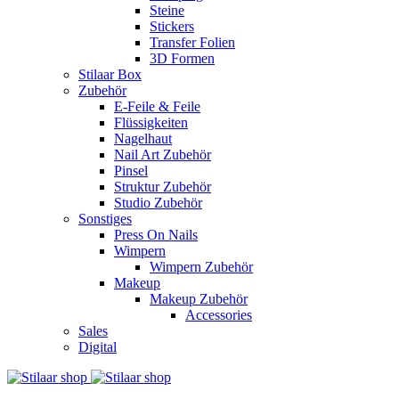
Steine
Stickers
Transfer Folien
3D Formen
Stilaar Box
Zubehör
E-Feile & Feile
Flüssigkeiten
Nagelhaut
Nail Art Zubehör
Pinsel
Struktur Zubehör
Studio Zubehör
Sonstiges
Press On Nails
Wimpern
Wimpern Zubehör
Makeup
Makeup Zubehör
Accessories
Sales
Digital