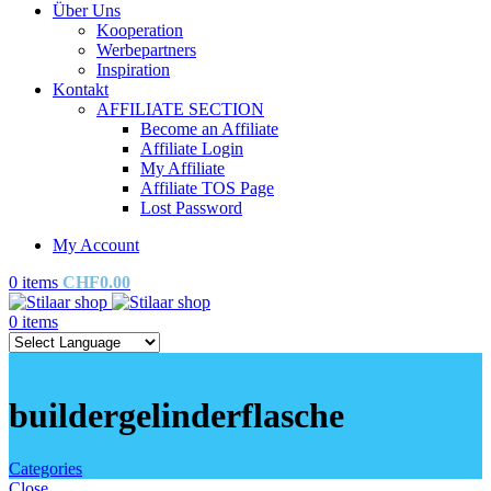
Über Uns
Kooperation
Werbepartners
Inspiration
Kontakt
AFFILIATE SECTION
Become an Affiliate
Affiliate Login
My Affiliate
Affiliate TOS Page
Lost Password
My Account
0
items
CHF
0.00
0
items
buildergelinderflasche
Categories
Close