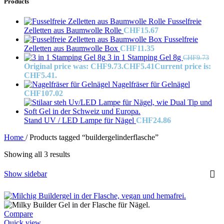
Products
Fusselfreie
Zelletten aus Baumwolle Rolle
CHF
15.67
Fusselfreie
Zelletten aus Baumwolle Box
CHF
11.35
3 in 1 Stamping Gel 8g
CHF
9.73
Original price was: CHF9.73.
CHF
5.41
Current price is:
CHF5.41.
Nagelfräser für Gelnägel
CHF
107.02
Stand UV / LED Lampe für Nägel
CHF
24.86
Home
/
Products tagged “buildergelinderflasche”
Showing all 3 results
Show sidebar
Compare
Quick view