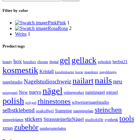
Filter by color
Pink
Pink
1
Rosa
Rosa
2
Weiss
1
Product tags
gel
gellack
box
brushes
herbst21
beauty
gelpolish
chrome
digital
kosmestik
Kristall
kundenkartei
kurse
maniküre
nageldesign
nails
nailart
neu
Nagelstudioschweiz
nagelstudio
nägel
nuevo
New
paintinggel
pinsel
onlineproduct
neuepastel
polish
rhinestones
schweizernagelstudio
polygel
steinchen
selbstklebend
Stamping
soakoffgel
stampingplate
tools
stickers
StrasssteinefürNägel
stempelplatten
studiohilfe
synthetik
zubehör
xmas
zumherunterladen