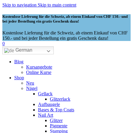
Skip to navigation
Skip to main content
Kostenlose Lieferung für die Schweiz, ab einem Einkauf von CHF 150.- und
bei jeder Bestellung ein gratis Geschenk dazu!
Kostenlose Lieferung für die Schweiz, ab einem Einkauf von CHF
150.- und bei jeder Bestellung ein gratis Geschenk dazu!
0
German
Blog
Kursangebote
Online Kurse
Shop
Neu
Nägel
Gellack
Glitzerlack
Aufbaugele
Bases & Top Coats
Nail Art
Glitzer
Pigmente
Stamping