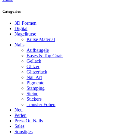
Categories
3D Formen
Digital
Nagelkurse
Kurse Material
Nails
Aufbaugele
Bases & Top Coats
Gellack
Glitzer
Glitzerlack
Nail Art
Pigmente
Stamping
Steine
Stickers
Transfer Folien
Neu
Perlen
Press On Nails
Sales
Sonstiges