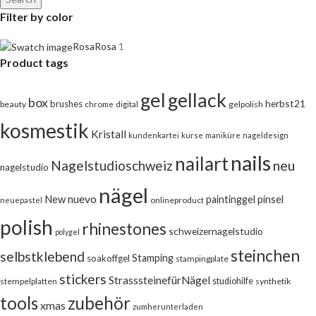
Filter by color
Rosa
Rosa
1
Product tags
gel
gellack
box
herbst21
brushes
beauty
chrome
digital
gelpolish
kosmestik
Kristall
kundenkartei
kurse
maniküre
nageldesign
nails
nailart
neu
Nagelstudioschweiz
nagelstudio
nägel
nuevo
New
pinsel
paintinggel
onlineproduct
neuepastel
polish
rhinestones
schweizernagelstudio
polygel
steinchen
selbstklebend
Stamping
soakoffgel
stampingplate
stickers
StrasssteinefürNägel
stempelplatten
studiohilfe
synthetik
tools
zubehör
xmas
zumherunterladen