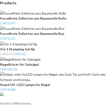
Products
Fusselfreie Zelletten aus Baumwolle Rolle
CHF
15.67
Fusselfreie Zelletten aus Baumwolle Box
CHF
11.35
3 in 1 Stamping Gel 8g
CHF
5.41
CHF
9.73
Nagelfräser für Gelnägel
CHF
107.02
Stand UV / LED Lampe für Nägel
CHF
24.86
Herzlich Willkommen.