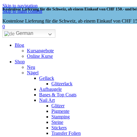
Skip to navigation
Kostenlose Lieferung für die Schweiz, ab einem Einkauf von CHF 150.- und bei
Skip to main content
Kostenlose Lieferung für die Schweiz, ab einem Einkauf von CHF 150
0
German
Blog
Kursangebote
Online Kurse
Shop
Neu
Nägel
Gellack
Glitzerlack
Aufbaugele
Bases & Top Coats
Nail Art
Glitzer
Pigmente
Stamping
Steine
Stickers
Transfer Folien