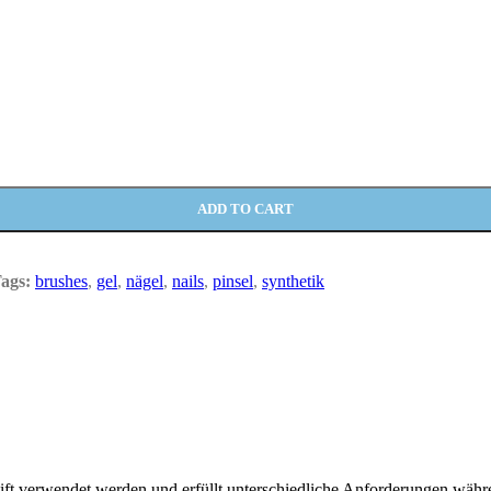
ADD TO CART
ags:
brushes
,
gel
,
nägel
,
nails
,
pinsel
,
synthetik
rstift verwendet werden und erfüllt unterschiedliche Anforderungen w