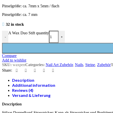
Pinselgröße: ca. 7mm x 5mm / flach
Pinselgröße: ca. 7 mm
32 in stock
A Wax Duo Stift quantity
-
+
Compare
Add to wishlist
SKU:
waxpen
Categories:
Nail Art Zubehör
,
Nails
,
Steine
,
Zubehör
T
Share:
Description
Additional information
Reviews (4)
Versand & Lieferung
Description
Stilaar Doppelkopf-Strasspicker: Kann als Strasspicker und Punktie