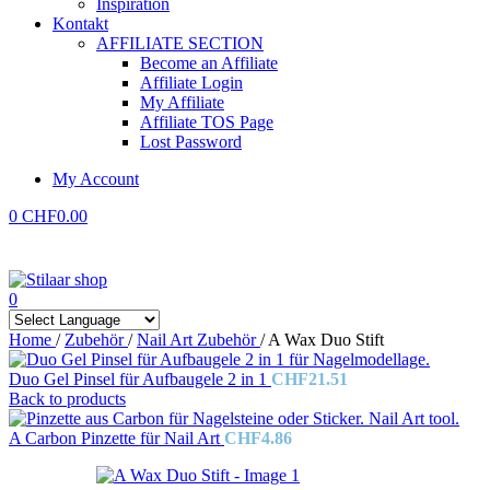
Inspiration
Kontakt
AFFILIATE SECTION
Become an Affiliate
Affiliate Login
My Affiliate
Affiliate TOS Page
Lost Password
My Account
0
CHF
0.00
0
Home
/
Zubehör
/
Nail Art Zubehör
/
A Wax Duo Stift
Duo Gel Pinsel für Aufbaugele 2 in 1
CHF
21.51
Back to products
A Carbon Pinzette für Nail Art
CHF
4.86