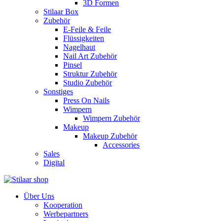
3D Formen
Stilaar Box
Zubehör
E-Feile & Feile
Flüssigkeiten
Nagelhaut
Nail Art Zubehör
Pinsel
Struktur Zubehör
Studio Zubehör
Sonstiges
Press On Nails
Wimpern
Wimpern Zubehör
Makeup
Makeup Zubehör
Accessories
Sales
Digital
Über Uns
Kooperation
Werbepartners