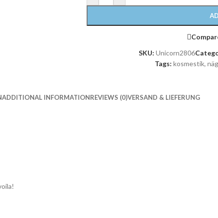
AD
Compar
SKU:
Unicorn2806
Catego
Tags:
kosmestik
,
näg
N
ADDITIONAL INFORMATION
REVIEWS (0)
VERSAND & LIEFERUNG
oila!