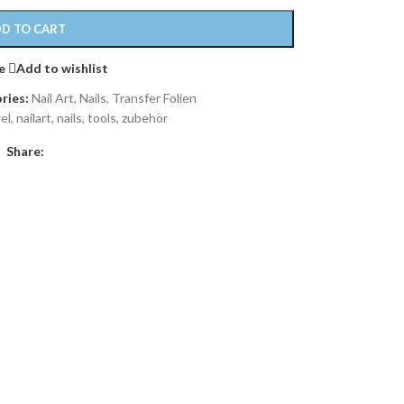
D TO CART
e
Add to wishlist
ries:
Nail Art
,
Nails
,
Transfer Folien
el
,
nailart
,
nails
,
tools
,
zubehör
Share: