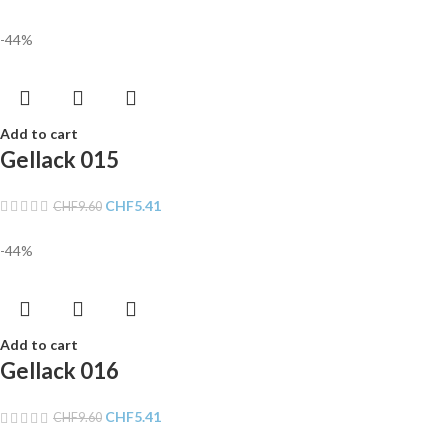
-44%
Add to cart
Gellack 015
CHF
5.41
CHF
9.60
-44%
Add to cart
Gellack 016
CHF
5.41
CHF
9.60