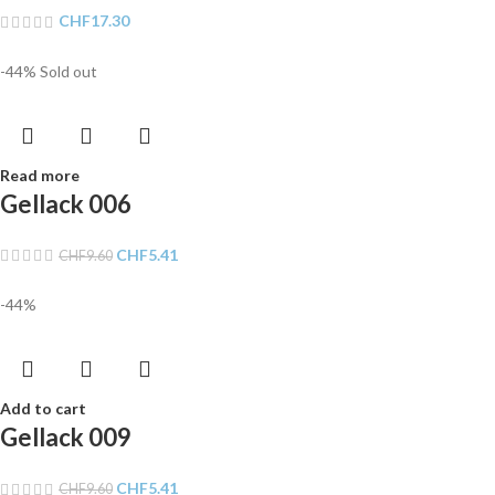
CHF
17.30
-44%
Sold out
Read more
Gellack 006
CHF
5.41
CHF
9.60
-44%
Add to cart
Gellack 009
CHF
5.41
CHF
9.60