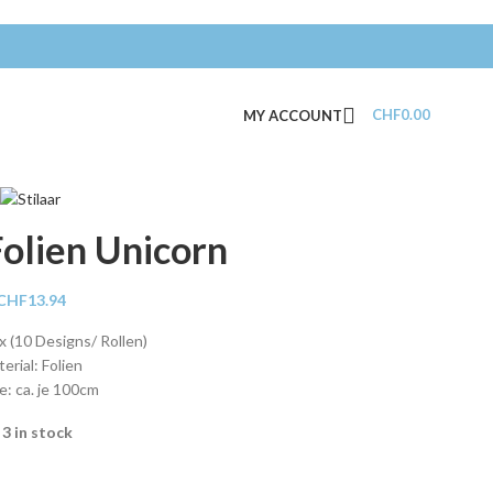
CHF
0.00
MY ACCOUNT
Folien Unicorn
CHF
13.94
 (10 Designs/ Rollen)
erial: Folien
: ca. je 100cm
3 in stock