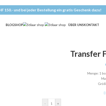
F 150.- und bei jeder Bestellung ein gratis Geschenk dazu!
BLOG
SHOP
ÜBER UNS
KONTAKT
Transfer 
Menge: 1 box
Mat
Größe
-
+