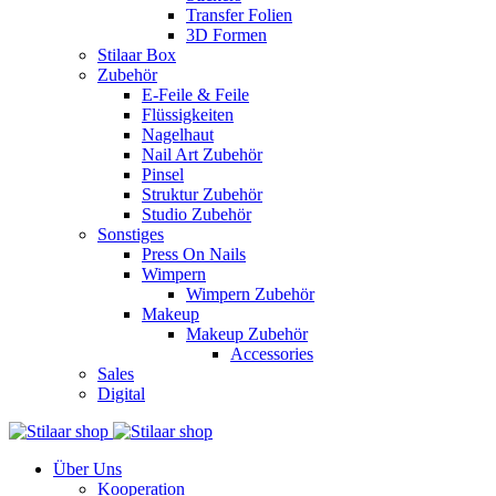
Transfer Folien
3D Formen
Stilaar Box
Zubehör
E-Feile & Feile
Flüssigkeiten
Nagelhaut
Nail Art Zubehör
Pinsel
Struktur Zubehör
Studio Zubehör
Sonstiges
Press On Nails
Wimpern
Wimpern Zubehör
Makeup
Makeup Zubehör
Accessories
Sales
Digital
Über Uns
Kooperation