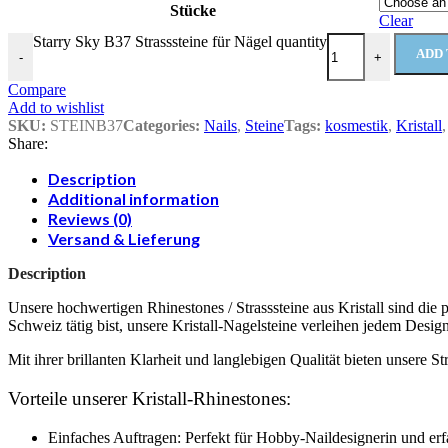
Stücke
Clear
Starry Sky B37 Strasssteine für Nägel quantity
ADD 
-
+
Compare
Add to wishlist
SKU:
STEINB37
Categories:
Nails
,
Steine
Tags:
kosmestik
,
Kristall
,
Share:
Description
Additional information
Reviews (0)
Versand & Lieferung
Description
Unsere hochwertigen Rhinestones / Strasssteine aus Kristall sind die
Schweiz tätig bist, unsere Kristall-Nagelsteine verleihen jedem Desig
Mit ihrer brillanten Klarheit und langlebigen Qualität bieten unsere 
Vorteile unserer Kristall-Rhinestones:
Einfaches Auftragen: Perfekt für Hobby-Naildesignerin und erfa