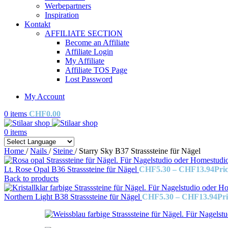
Werbepartners
Inspiration
Kontakt
AFFILIATE SECTION
Become an Affiliate
Affiliate Login
My Affiliate
Affiliate TOS Page
Lost Password
My Account
0
items
CHF
0.00
0
items
Home
/
Nails
/
Steine
/
Starry Sky B37 Strasssteine für Nägel
Lt. Rose Opal B36 Strasssteine für Nägel
CHF
5.30
–
CHF
13.94
Pri
Back to products
Northern Light B38 Strasssteine für Nägel
CHF
5.30
–
CHF
13.94
Pr