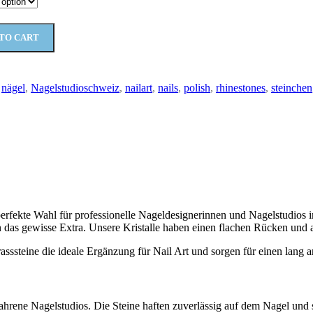
TO CART
nägel
,
Nagelstudioschweiz
,
nailart
,
nails
,
polish
,
rhinestones
,
steinchen
 perfekte Wahl für professionelle Nageldesignerinnen und Nagelstudios 
n das gewisse Extra. Unsere Kristalle haben einen flachen Rücken und au
Strasssteine die ideale Ergänzung für Nail Art und sorgen für einen la
hrene Nagelstudios. Die Steine haften zuverlässig auf dem Nagel und si