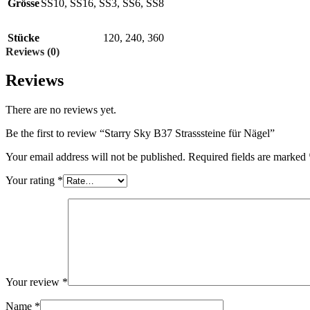
Grösse
SS10
,
SS16
,
SS3
,
SS6
,
SS8
Stücke
120
,
240
,
360
Reviews (0)
Reviews
There are no reviews yet.
Be the first to review “Starry Sky B37 Strasssteine für Nägel”
Your email address will not be published.
Required fields are marked
Your rating
*
Your review
*
Name
*