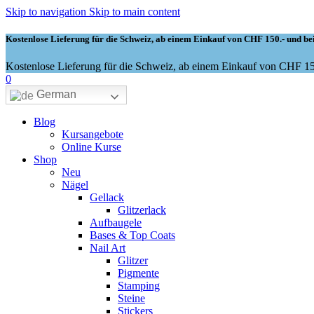
Skip to navigation
Skip to main content
Kostenlose Lieferung für die Schweiz, ab einem Einkauf von CHF 150.- und bei
Kostenlose Lieferung für die Schweiz, ab einem Einkauf von CHF 150
0
German
Blog
Kursangebote
Online Kurse
Shop
Neu
Nägel
Gellack
Glitzerlack
Aufbaugele
Bases & Top Coats
Nail Art
Glitzer
Pigmente
Stamping
Steine
Stickers