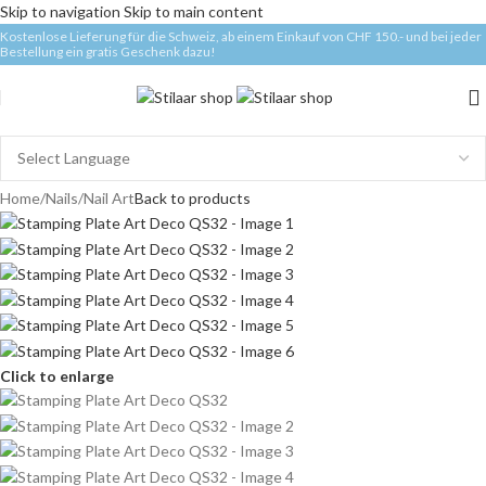
Skip to navigation
Skip to main content
Kostenlose Lieferung für die Schweiz, ab einem Einkauf von CHF 150.- und bei jeder
Bestellung ein gratis Geschenk dazu!
Home
/
Nails
/
Nail Art
Back to products
Click to enlarge