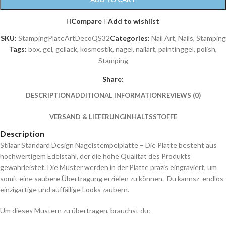
Compare
Add to wishlist
SKU:
StampingPlateArtDecoQS32
Categories:
Nail Art
,
Nails
,
Stamping
Tags:
box
,
gel
,
gellack
,
kosmestik
,
nägel
,
nailart
,
paintinggel
,
polish
,
Stamping
Share:
DESCRIPTION
ADDITIONAL INFORMATION
REVIEWS (0)
VERSAND & LIEFERUNG
INHALTSSTOFFE
Description
Stilaar Standard Design Nagelstempelplatte – Die Platte besteht aus
hochwertigem Edelstahl, der die hohe Qualität des Produkts
gewährleistet. Die Muster werden in der Platte präzis eingraviert, um
somit eine saubere Übertragung erzielen zu können. Du kannsz endlos
einzigartige und auffällige Looks zaubern.
Um dieses Mustern zu übertragen, brauchst du: