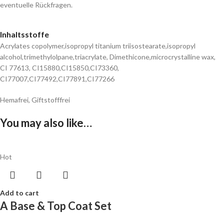
eventuelle Rückfragen.
Inhaltsstoffe
Acrylates copolymer,isopropyl titanium triisostearate,isopropyl
alcohol,trimethylolpane,triacrylate, Dimethicone,microcrystalline wax,
CI 77613, CI15880,CI15850,CI73360,
CI77007,CI77492,CI77891,CI77266
Hemafrei, Giftstofffrei
You may also like…
Hot
Add to cart
A Base & Top Coat Set