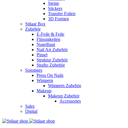
Steine
Stickers
Transfer Folien
3D Formen
Stilaar Box
Zubehör
E-Feile & Feile
Flüssigkeiten
Nagelhaut
Nail Art Zubehör
Pinsel
Struktur Zubehör
Studio Zubehör
Sonstiges
Press On Nails
Wimpern
Wimpern Zubehör
Makeup
Makeup Zubehör
Accessories
Sales
Digital