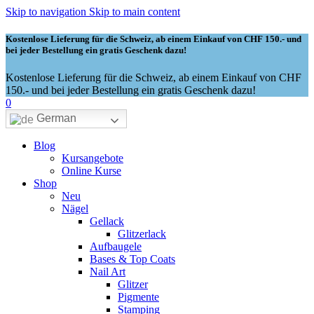
Skip to navigation
Skip to main content
Kostenlose Lieferung für die Schweiz, ab einem Einkauf von CHF 150.- und
bei jeder Bestellung ein gratis Geschenk dazu!
Kostenlose Lieferung für die Schweiz, ab einem Einkauf von CHF
150.- und bei jeder Bestellung ein gratis Geschenk dazu!
0
German
Blog
Kursangebote
Online Kurse
Shop
Neu
Nägel
Gellack
Glitzerlack
Aufbaugele
Bases & Top Coats
Nail Art
Glitzer
Pigmente
Stamping