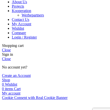
About Us
Projects
Kooperation
Werbepartners
Contact Us
My Account
Wishlist
Compare
Login / Register
Shopping cart
Close
Sign in
Close
No account yet?
Create an Account
Shop
0
Wishlist
0
items
Cart
My account
Cookie Consent with Real Cookie Banner