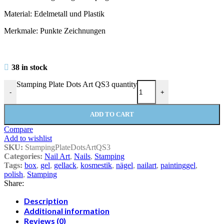
Material: Edelmetall und Plastik
Merkmale: Punkte Zeichnungen
38 in stock
Stamping Plate Dots Art QS3 quantity
-
+
ADD TO CART
Compare
Add to wishlist
SKU:
StampingPlateDotsArtQS3
Categories:
Nail Art
,
Nails
,
Stamping
Tags:
box
,
gel
,
gellack
,
kosmestik
,
nägel
,
nailart
,
paintinggel
,
polish
,
Stamping
Share:
Description
Additional information
Reviews (0)