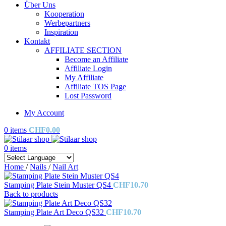
Über Uns
Kooperation
Werbepartners
Inspiration
Kontakt
AFFILIATE SECTION
Become an Affiliate
Affiliate Login
My Affiliate
Affiliate TOS Page
Lost Password
My Account
0
items
CHF
0.00
0
items
Home
/
Nails
/
Nail Art
Stamping Plate Stein Muster QS4
CHF
10.70
Back to products
Stamping Plate Art Deco QS32
CHF
10.70