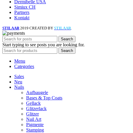
Dermibelle USA
Simiux CH
Partners
Kontakt
STILAAR
2019 CREATED BY
STILAAR
.
Search
Start typing to see posts you are looking for.
Search
Menu
Categories
Sales
Neu
Nails
Aufbaugele
Bases & Top Coats
Gellack
Glitzerlack
Glitzer
Nail Art
Pigmente
Stamping