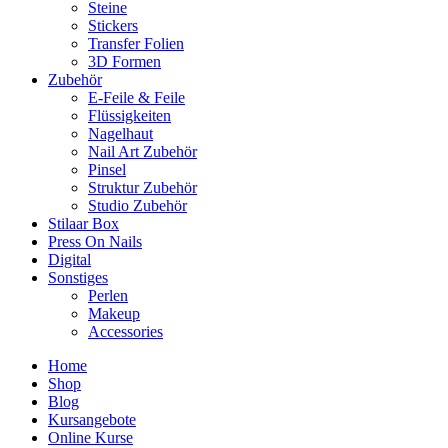
Steine
Stickers
Transfer Folien
3D Formen
Zubehör
E-Feile & Feile
Flüssigkeiten
Nagelhaut
Nail Art Zubehör
Pinsel
Struktur Zubehör
Studio Zubehör
Stilaar Box
Press On Nails
Digital
Sonstiges
Perlen
Makeup
Accessories
Home
Shop
Blog
Kursangebote
Online Kurse