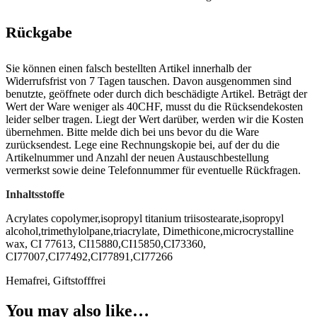
Rückgabe
Sie können einen falsch bestellten Artikel innerhalb der
Widerrufsfrist von 7 Tagen tauschen. Davon ausgenommen sind
benutzte, geöffnete oder durch dich beschädigte Artikel. Beträgt der
Wert der Ware weniger als 40CHF, musst du die Rücksendekosten
leider selber tragen. Liegt der Wert darüber, werden wir die Kosten
übernehmen. Bitte melde dich bei uns bevor du die Ware
zurücksendest. Lege eine Rechnungskopie bei, auf der du die
Artikelnummer und Anzahl der neuen Austauschbestellung
vermerkst sowie deine Telefonnummer für eventuelle Rückfragen.
Inhaltsstoffe
Acrylates copolymer,isopropyl titanium triisostearate,isopropyl
alcohol,trimethylolpane,triacrylate, Dimethicone,microcrystalline
wax, CI 77613, CI15880,CI15850,CI73360,
CI77007,CI77492,CI77891,CI77266
Hemafrei, Giftstofffrei
You may also like…