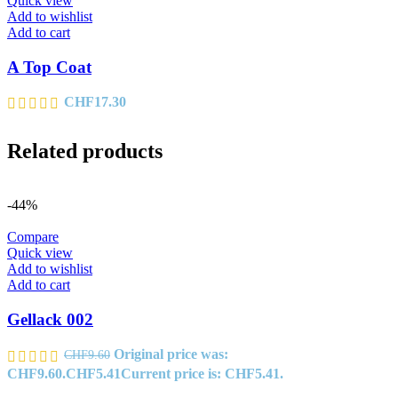
Quick view
Add to wishlist
Add to cart
A Top Coat
CHF
17.30
Related products
-44%
Compare
Quick view
Add to wishlist
Add to cart
Gellack 002
Original price was:
CHF
9.60
CHF9.60.
CHF
5.41
Current price is: CHF5.41.