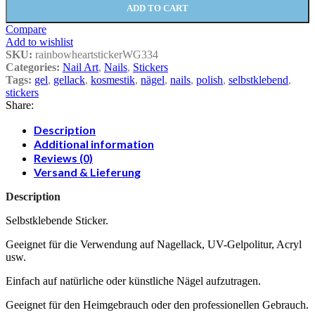
ADD TO CART
Compare
Add to wishlist
SKU:
rainbowheartstickerWG334
Categories:
Nail Art
,
Nails
,
Stickers
Tags:
gel
,
gellack
,
kosmestik
,
nägel
,
nails
,
polish
,
selbstklebend
,
stickers
Share:
Description
Additional information
Reviews (0)
Versand & Lieferung
Description
Selbstklebende Sticker.
Geeignet für die Verwendung auf Nagellack, UV-Gelpolitur, Acryl
usw.
Einfach auf natürliche oder künstliche Nägel aufzutragen.
Geeignet für den Heimgebrauch oder den professionellen Gebrauch.