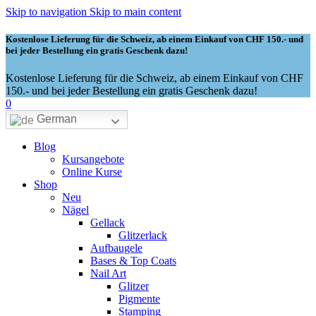
Skip to navigation
Skip to main content
Kostenlose Lieferung für die Schweiz, ab einem Einkauf von CHF 150.- und
bei jeder Bestellung ein gratis Geschenk dazu!
Kostenlose Lieferung für die Schweiz, ab einem Einkauf von CHF
150.- und bei jeder Bestellung ein gratis Geschenk dazu!
0
German
Blog
Kursangebote
Online Kurse
Shop
Neu
Nägel
Gellack
Glitzerlack
Aufbaugele
Bases & Top Coats
Nail Art
Glitzer
Pigmente
Stamping