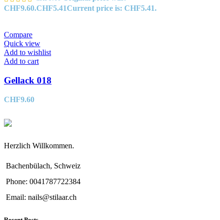
CHF9.60.
CHF
5.41
Current price is: CHF5.41.
Compare
Quick view
Add to wishlist
Add to cart
Gellack 018
CHF
9.60
Herzlich Willkommen.
Bachenbülach, Schweiz
Phone: 0041787722384
Email: nails@stilaar.ch
Recent Posts