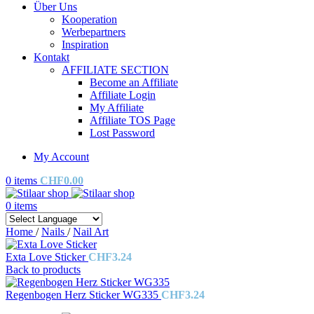
Über Uns
Kooperation
Werbepartners
Inspiration
Kontakt
AFFILIATE SECTION
Become an Affiliate
Affiliate Login
My Affiliate
Affiliate TOS Page
Lost Password
My Account
0
items
CHF
0.00
0
items
Home
/
Nails
/
Nail Art
Exta Love Sticker
CHF
3.24
Back to products
Regenbogen Herz Sticker WG335
CHF
3.24