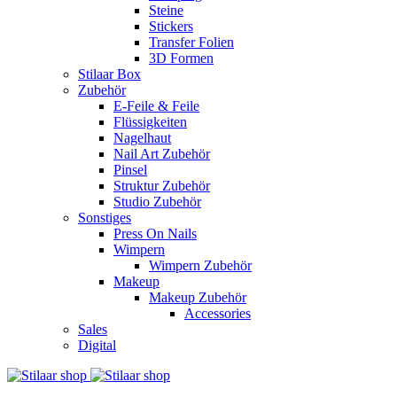
Steine
Stickers
Transfer Folien
3D Formen
Stilaar Box
Zubehör
E-Feile & Feile
Flüssigkeiten
Nagelhaut
Nail Art Zubehör
Pinsel
Struktur Zubehör
Studio Zubehör
Sonstiges
Press On Nails
Wimpern
Wimpern Zubehör
Makeup
Makeup Zubehör
Accessories
Sales
Digital