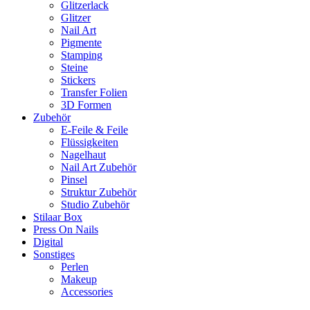
Glitzerlack
Glitzer
Nail Art
Pigmente
Stamping
Steine
Stickers
Transfer Folien
3D Formen
Zubehör
E-Feile & Feile
Flüssigkeiten
Nagelhaut
Nail Art Zubehör
Pinsel
Struktur Zubehör
Studio Zubehör
Stilaar Box
Press On Nails
Digital
Sonstiges
Perlen
Makeup
Accessories