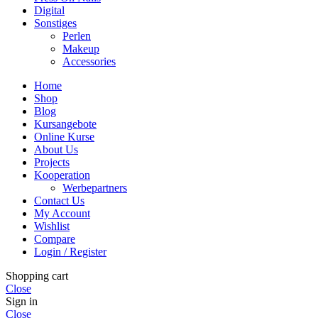
Digital
Sonstiges
Perlen
Makeup
Accessories
Home
Shop
Blog
Kursangebote
Online Kurse
About Us
Projects
Kooperation
Werbepartners
Contact Us
My Account
Wishlist
Compare
Login / Register
Shopping cart
Close
Sign in
Close