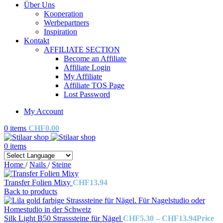
Über Uns
Kooperation
Werbepartners
Inspiration
Kontakt
AFFILIATE SECTION
Become an Affiliate
Affiliate Login
My Affiliate
Affiliate TOS Page
Lost Password
My Account
0
items
CHF
0.00
0
items
Home
/
Nails
/
Steine
Transfer Folien Mixy
CHF
13.94
Back to products
Silk Light B50 Strasssteine für Nägel
CHF
5.30
–
CHF
13.94
Price