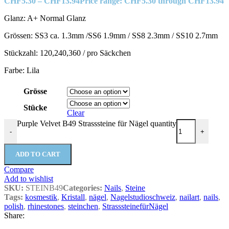
CHF
5.30
–
CHF
13.94
Price range: CHF5.30 through CHF13.94
Glanz: A+ Normal Glanz
Grössen: SS3 ca. 1.3mm /SS6 1.9mm / SS8 2.3mm / SS10 2.7mm
Stückzahl: 120,240,360 / pro Säckchen
Farbe: Lila
Grösse
Stücke
Clear
Purple Velvet B49 Strasssteine für Nägel quantity
-
+
ADD TO CART
Compare
Add to wishlist
SKU:
STEINB49
Categories:
Nails
,
Steine
Tags:
kosmestik
,
Kristall
,
nägel
,
Nagelstudioschweiz
,
nailart
,
nails
,
polish
,
rhinestones
,
steinchen
,
StrasssteinefürNägel
Share: