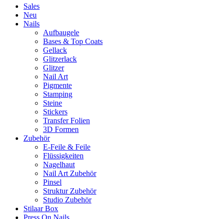
Sales
Neu
Nails
Aufbaugele
Bases & Top Coats
Gellack
Glitzerlack
Glitzer
Nail Art
Pigmente
Stamping
Steine
Stickers
Transfer Folien
3D Formen
Zubehör
E-Feile & Feile
Flüssigkeiten
Nagelhaut
Nail Art Zubehör
Pinsel
Struktur Zubehör
Studio Zubehör
Stilaar Box
Press On Nails