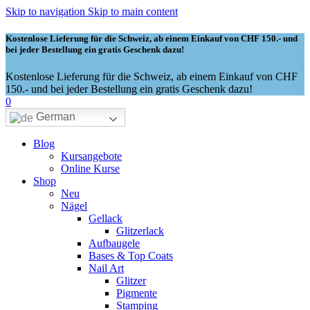
Skip to navigation
Skip to main content
Kostenlose Lieferung für die Schweiz, ab einem Einkauf von CHF 150.- und
bei jeder Bestellung ein gratis Geschenk dazu!
Kostenlose Lieferung für die Schweiz, ab einem Einkauf von CHF
150.- und bei jeder Bestellung ein gratis Geschenk dazu!
0
German
Blog
Kursangebote
Online Kurse
Shop
Neu
Nägel
Gellack
Glitzerlack
Aufbaugele
Bases & Top Coats
Nail Art
Glitzer
Pigmente
Stamping