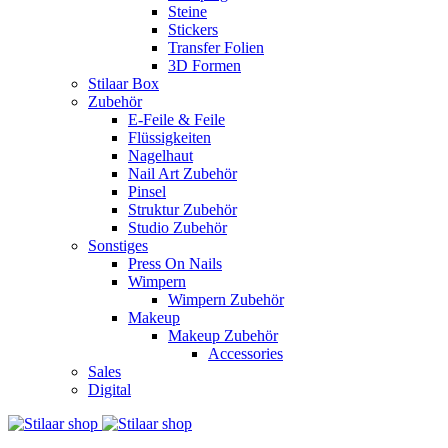
Steine
Stickers
Transfer Folien
3D Formen
Stilaar Box
Zubehör
E-Feile & Feile
Flüssigkeiten
Nagelhaut
Nail Art Zubehör
Pinsel
Struktur Zubehör
Studio Zubehör
Sonstiges
Press On Nails
Wimpern
Wimpern Zubehör
Makeup
Makeup Zubehör
Accessories
Sales
Digital