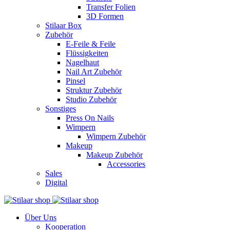
Transfer Folien
3D Formen
Stilaar Box
Zubehör
E-Feile & Feile
Flüssigkeiten
Nagelhaut
Nail Art Zubehör
Pinsel
Struktur Zubehör
Studio Zubehör
Sonstiges
Press On Nails
Wimpern
Wimpern Zubehör
Makeup
Makeup Zubehör
Accessories
Sales
Digital
Über Uns
Kooperation