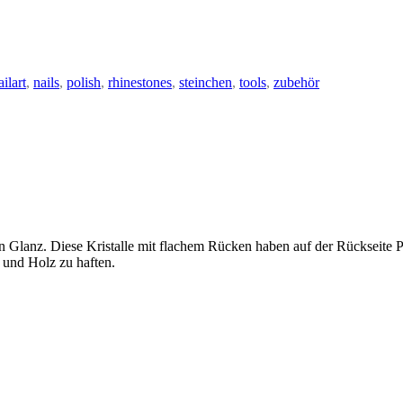
ailart
,
nails
,
polish
,
rhinestones
,
steinchen
,
tools
,
zubehör
n Glanz. Diese Kristalle mit flachem Rücken haben auf der Rückseite Pl
 und Holz zu haften.