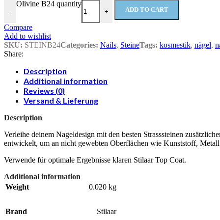
Olivine B24 quantity
ADD TO CART
-
+
Compare
Add to wishlist
SKU:
STEINB24
Categories:
Nails
,
Steine
Tags:
kosmestik
,
nägel
,
n
Share:
Description
Additional information
Reviews (0)
Versand & Lieferung
Description
Verleihe deinem Nageldesign mit den besten Strasssteinen zusätzliche
entwickelt, um an nicht gewebten Oberflächen wie Kunststoff, Metall
Verwende für optimale Ergebnisse klaren Stilaar Top Coat.
Additional information
Weight
0.020 kg
Brand
Stilaar