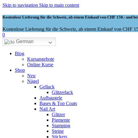
Skip to navigation
Skip to main content
Kostenlose Lieferung für die Schweiz, ab einem Einkauf von CHF 150.- und bei
Kostenlose Lieferung für die Schweiz, ab einem Einkauf von CHF 150
0
German
Blog
Kursangebote
Online Kurse
Shop
Neu
Nägel
Gellack
Glitzerlack
Aufbaugele
Bases & Top Coats
Nail Art
Glitzer
Pigmente
Stamping
Steine
Stickers