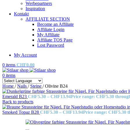
Werbepartners
Inspiration
Kontakt
AFFILIATE SECTION
Become an Affiliate
Affiliate Login
My Affiliate
Affiliate TOS Page
Lost Password
My Account
0
items
CHF
0.00
0
items
Home
/
Nails
/
Steine
/
Olivine B24
Emerald B23
CHF
5.30
–
CHF
13.94
Price range: CHF5.30 throu
Back to products
Smoked Topaz B28
CHF
5.30
–
CHF
13.94
Price range: CHF5.30 