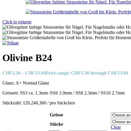
Click to enlarge
Olivine B24
CHF
5.30
–
CHF
13.94
Price range: CHF5.30 through CHF13.94
Glanz: A+ Normal Glanz
Grössen: SS3 ca. 1.3mm /SS6 1.9mm / SS8 2.3mm / SS10 2.7mm
Stückzahl: 120,240,360 / pro Säckchen
Grösse
Stücke
Clear