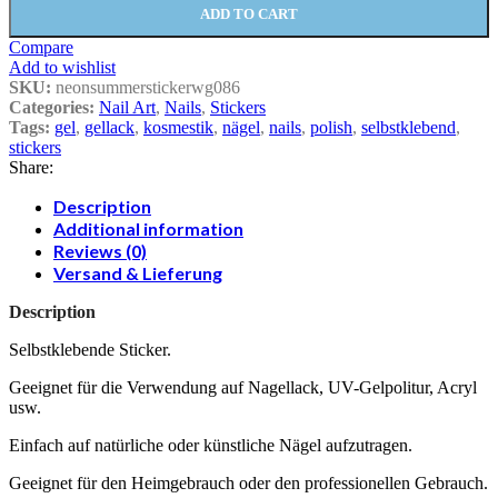
ADD TO CART
Compare
Add to wishlist
SKU:
neonsummerstickerwg086
Categories:
Nail Art
,
Nails
,
Stickers
Tags:
gel
,
gellack
,
kosmestik
,
nägel
,
nails
,
polish
,
selbstklebend
,
stickers
Share:
Description
Additional information
Reviews (0)
Versand & Lieferung
Description
Selbstklebende Sticker.
Geeignet für die Verwendung auf Nagellack, UV-Gelpolitur, Acryl
usw.
Einfach auf natürliche oder künstliche Nägel aufzutragen.
Geeignet für den Heimgebrauch oder den professionellen Gebrauch.