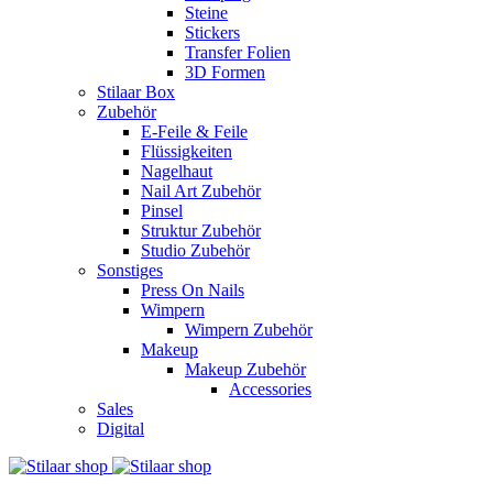
Steine
Stickers
Transfer Folien
3D Formen
Stilaar Box
Zubehör
E-Feile & Feile
Flüssigkeiten
Nagelhaut
Nail Art Zubehör
Pinsel
Struktur Zubehör
Studio Zubehör
Sonstiges
Press On Nails
Wimpern
Wimpern Zubehör
Makeup
Makeup Zubehör
Accessories
Sales
Digital