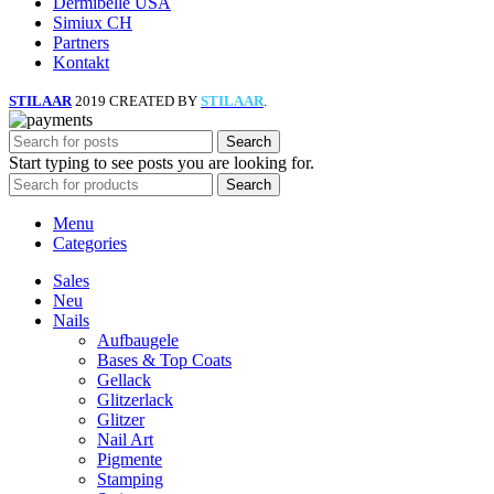
Dermibelle USA
Simiux CH
Partners
Kontakt
STILAAR
2019 CREATED BY
STILAAR
.
Search
Start typing to see posts you are looking for.
Search
Menu
Categories
Sales
Neu
Nails
Aufbaugele
Bases & Top Coats
Gellack
Glitzerlack
Glitzer
Nail Art
Pigmente
Stamping