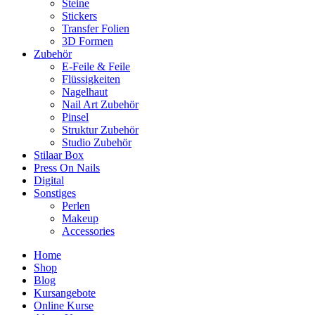
Steine
Stickers
Transfer Folien
3D Formen
Zubehör
E-Feile & Feile
Flüssigkeiten
Nagelhaut
Nail Art Zubehör
Pinsel
Struktur Zubehör
Studio Zubehör
Stilaar Box
Press On Nails
Digital
Sonstiges
Perlen
Makeup
Accessories
Home
Shop
Blog
Kursangebote
Online Kurse