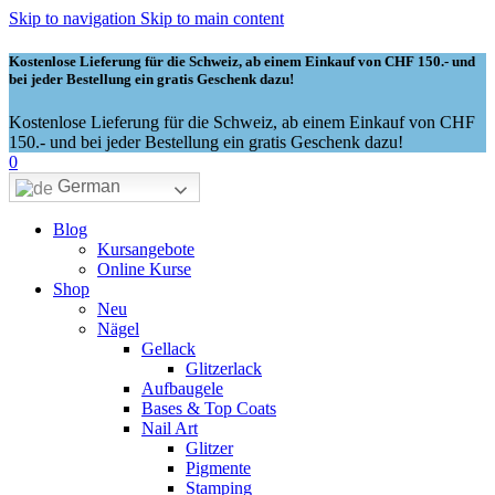
Skip to navigation
Skip to main content
Kostenlose Lieferung für die Schweiz, ab einem Einkauf von CHF 150.- und
bei jeder Bestellung ein gratis Geschenk dazu!
Kostenlose Lieferung für die Schweiz, ab einem Einkauf von CHF
150.- und bei jeder Bestellung ein gratis Geschenk dazu!
0
German
Blog
Kursangebote
Online Kurse
Shop
Neu
Nägel
Gellack
Glitzerlack
Aufbaugele
Bases & Top Coats
Nail Art
Glitzer
Pigmente
Stamping