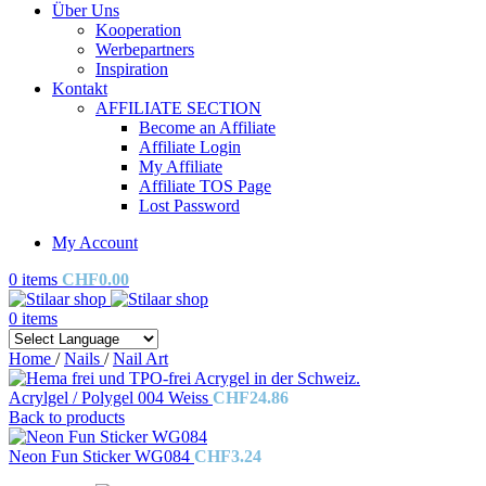
Über Uns
Kooperation
Werbepartners
Inspiration
Kontakt
AFFILIATE SECTION
Become an Affiliate
Affiliate Login
My Affiliate
Affiliate TOS Page
Lost Password
My Account
0
items
CHF
0.00
0
items
Home
/
Nails
/
Nail Art
Acrylgel / Polygel 004 Weiss
CHF
24.86
Back to products
Neon Fun Sticker WG084
CHF
3.24