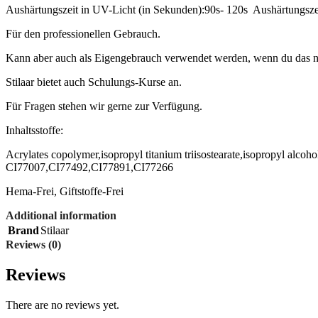
Aushärtungszeit in UV-Licht (in Sekunden):90s- 120s Aushärtungsze
Für den professionellen Gebrauch.
Kann aber auch als Eigengebrauch verwendet werden, wenn du das nö
Stilaar bietet auch Schulungs-Kurse an.
Für Fragen stehen wir gerne zur Verfügung.
Inhaltsstoffe:
Acrylates copolymer,isopropyl titanium triisostearate,isopropyl alco
CI77007,CI77492,CI77891,CI77266
Hema-Frei, Giftstoffe-Frei
Additional information
Brand
Stilaar
Reviews (0)
Reviews
There are no reviews yet.