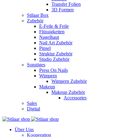
Transfer Folien
3D Formen
Stilaar Box
Zubehör
E-Feile & Feile
Flüssigkeiten
Nagelhaut
Nail Art Zubehör
Pinsel
Struktur Zubehör
Studio Zubehör
Sonstiges
Press On Nails
Wimpern
Wimpern Zubehör
Makeup
Makeup Zubehör
Accessories
Sales
Digital
Über Uns
Kooperation