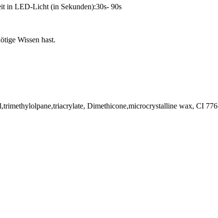
it in LED-Licht (in Sekunden):30s- 90s
tige Wissen hast.
hol,trimethylolpane,triacrylate, Dimethicone,microcrystalline wax, CI