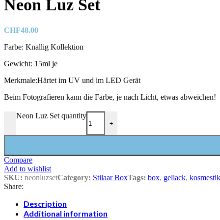
Neon Luz Set
CHF
48.00
Farbe: Knallig Kollektion
Gewicht: 15ml je
Merkmale:Härtet im UV und im LED Gerät
Beim Fotografieren kann die Farbe, je nach Licht, etwas abweichen!
Neon Luz Set quantity
-
+
Compare
Add to wishlist
SKU:
neonluzset
Category:
Stilaar Box
Tags:
box
,
gellack
,
kosmesti
Share:
Description
Additional information