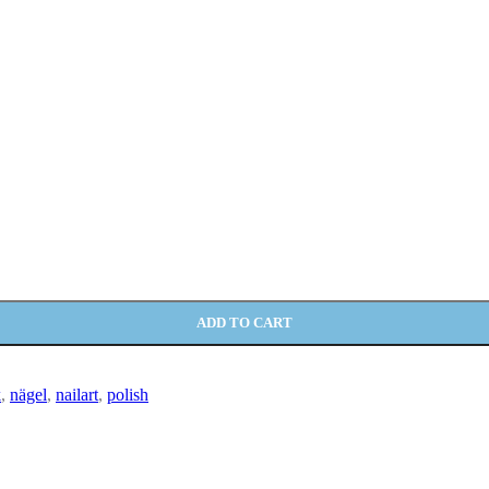
ADD TO CART
k
,
nägel
,
nailart
,
polish