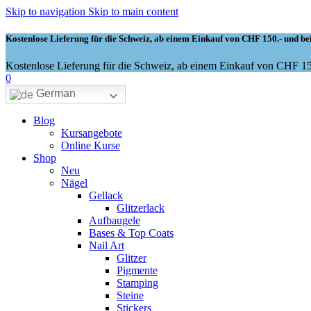
Skip to navigation
Skip to main content
Kostenlose Lieferung für die Schweiz, ab einem Einkauf von CHF 150.- und bei
Kostenlose Lieferung für die Schweiz, ab einem Einkauf von CHF 150
0
German
Blog
Kursangebote
Online Kurse
Shop
Neu
Nägel
Gellack
Glitzerlack
Aufbaugele
Bases & Top Coats
Nail Art
Glitzer
Pigmente
Stamping
Steine
Stickers