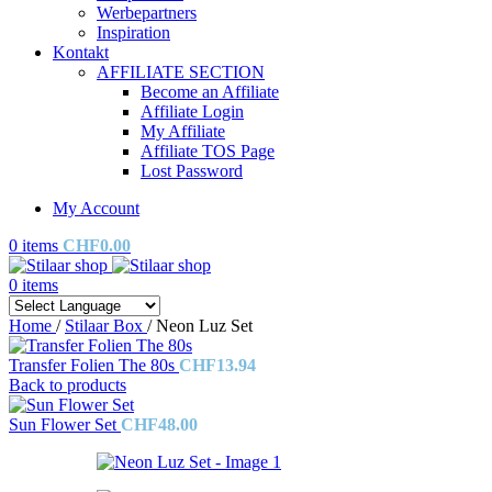
Werbepartners
Inspiration
Kontakt
AFFILIATE SECTION
Become an Affiliate
Affiliate Login
My Affiliate
Affiliate TOS Page
Lost Password
My Account
0
items
CHF
0.00
0
items
Home
/
Stilaar Box
/
Neon Luz Set
Transfer Folien The 80s
CHF
13.94
Back to products
Sun Flower Set
CHF
48.00