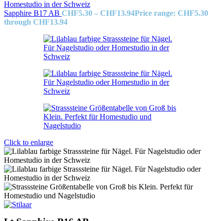
Sapphire B17 AB
CHF
5.30
–
CHF
13.94
Price range: CHF5.30
through CHF13.94
Click to enlarge