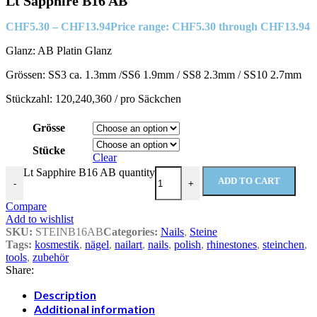
Lt Sapphire B16 AB
CHF
5.30
–
CHF
13.94
Price range: CHF5.30 through CHF13.94
Glanz: AB Platin Glanz
Grössen: SS3 ca. 1.3mm /SS6 1.9mm / SS8 2.3mm / SS10 2.7mm
Stückzahl: 120,240,360 / pro Säckchen
Grösse
Stücke
Clear
Lt Sapphire B16 AB quantity
ADD TO CART
-
+
Compare
Add to wishlist
SKU:
STEINB16AB
Categories:
Nails
,
Steine
Tags:
kosmestik
,
nägel
,
nailart
,
nails
,
polish
,
rhinestones
,
steinchen
,
tools
,
zubehör
Share:
Description
Additional information