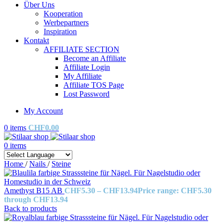
Über Uns
Kooperation
Werbepartners
Inspiration
Kontakt
AFFILIATE SECTION
Become an Affiliate
Affiliate Login
My Affiliate
Affiliate TOS Page
Lost Password
My Account
0
items
CHF
0.00
0
items
Home
/
Nails
/
Steine
Amethyst B15 AB
CHF
5.30
–
CHF
13.94
Price range: CHF5.30
through CHF13.94
Back to products