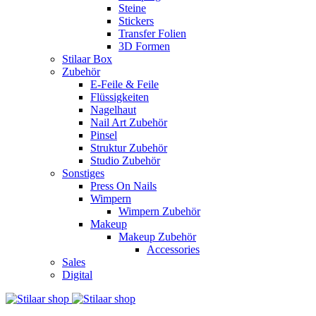
Steine
Stickers
Transfer Folien
3D Formen
Stilaar Box
Zubehör
E-Feile & Feile
Flüssigkeiten
Nagelhaut
Nail Art Zubehör
Pinsel
Struktur Zubehör
Studio Zubehör
Sonstiges
Press On Nails
Wimpern
Wimpern Zubehör
Makeup
Makeup Zubehör
Accessories
Sales
Digital