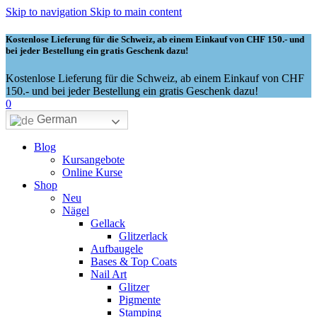
Skip to navigation
Skip to main content
Kostenlose Lieferung für die Schweiz, ab einem Einkauf von CHF 150.- und
bei jeder Bestellung ein gratis Geschenk dazu!
Kostenlose Lieferung für die Schweiz, ab einem Einkauf von CHF
150.- und bei jeder Bestellung ein gratis Geschenk dazu!
0
German
Blog
Kursangebote
Online Kurse
Shop
Neu
Nägel
Gellack
Glitzerlack
Aufbaugele
Bases & Top Coats
Nail Art
Glitzer
Pigmente
Stamping