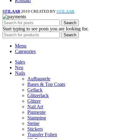
Kontakt
STILAAR
2019 CREATED BY
STILAAR
.
Search
Start typing to see posts you are looking for.
Search
Menu
Categories
Sales
Neu
Nails
Aufbaugele
Bases & Top Coats
Gellack
Glitzerlack
Glitzer
Nail Art
Pigmente
Stamping
Steine
Stickers
Transfer Folien