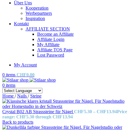
Über Uns
Kooperation
Werbepartners
Inspiration
Kontakt
AFFILIATE SECTION
Become an Affiliate
Affiliate Login
My Affiliate
Affiliate TOS Page
Lost Password
My Account
0
items
CHF
0.00
0
items
Home
/
Nails
/
Steine
Crystal B02 AB Strasssteine für Nägel
CHF
5.30
–
CHF
13.94
Price
range: CHF5.30 through CHF13.94
Back to products