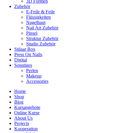
3D Formen
Zubehör
E-Feile & Feile
Flüssigkeiten
Nagelhaut
Nail Art Zubehör
Pinsel
Struktur Zubehör
Studio Zubehör
Stilaar Box
Press On Nails
Digital
Sonstiges
Perlen
Makeup
Accessories
Home
Shop
Blog
Kursangebote
Online Kurse
About Us
Projects
Kooperation