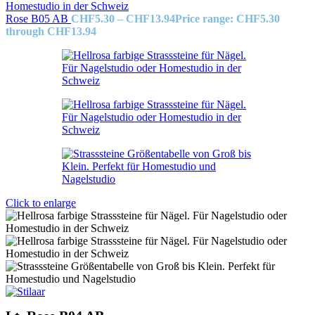
Rose B05 AB
CHF
5.30
–
CHF
13.94
Price range: CHF5.30
through CHF13.94
Click to enlarge