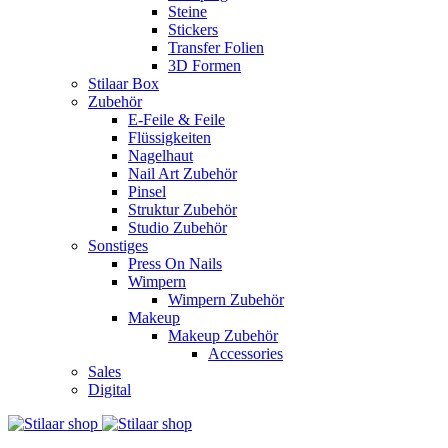
Steine
Stickers
Transfer Folien
3D Formen
Stilaar Box
Zubehör
E-Feile & Feile
Flüssigkeiten
Nagelhaut
Nail Art Zubehör
Pinsel
Struktur Zubehör
Studio Zubehör
Sonstiges
Press On Nails
Wimpern
Wimpern Zubehör
Makeup
Makeup Zubehör
Accessories
Sales
Digital