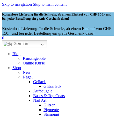
Skip to navigation
Skip to main content
Kostenlose Lieferung für die Schweiz, ab einem Einkauf von CHF 150.- und
bei jeder Bestellung ein gratis Geschenk dazu!
Kostenlose Lieferung für die Schweiz, ab einem Einkauf von CHF
150.- und bei jeder Bestellung ein gratis Geschenk dazu!
0
German
Blog
Kursangebote
Online Kurse
Shop
Neu
Nägel
Gellack
Glitzerlack
Aufbaugele
Bases & Top Coats
Nail Art
Glitzer
Pigmente
Stamping