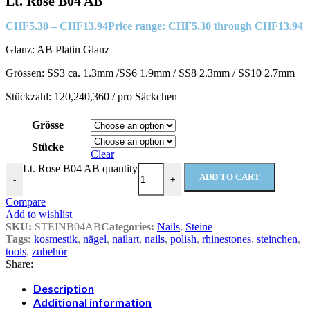
Lt. Rose B04 AB
CHF
5.30
–
CHF
13.94
Price range: CHF5.30 through CHF13.94
Glanz: AB Platin Glanz
Grössen: SS3 ca. 1.3mm /SS6 1.9mm / SS8 2.3mm / SS10 2.7mm
Stückzahl: 120,240,360 / pro Säckchen
Grösse
Stücke
Clear
Lt. Rose B04 AB quantity
ADD TO CART
-
+
Compare
Add to wishlist
SKU:
STEINB04AB
Categories:
Nails
,
Steine
Tags:
kosmestik
,
nägel
,
nailart
,
nails
,
polish
,
rhinestones
,
steinchen
,
tools
,
zubehör
Share:
Description
Additional information