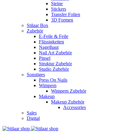
Steine
Stickers
Transfer Folien
3D Formen
Stilaar Box
Zubehör
E-Feile & Feile
Flüssigkeiten
Nagelhaut
Nail Art Zubehör
Pinsel
Struktur Zubehör
Studio Zubehör
Sonstiges
Press On Nails
Wimpern
Wimpern Zubehör
Makeup
Makeup Zubehör
Accessories
Sales
Digital