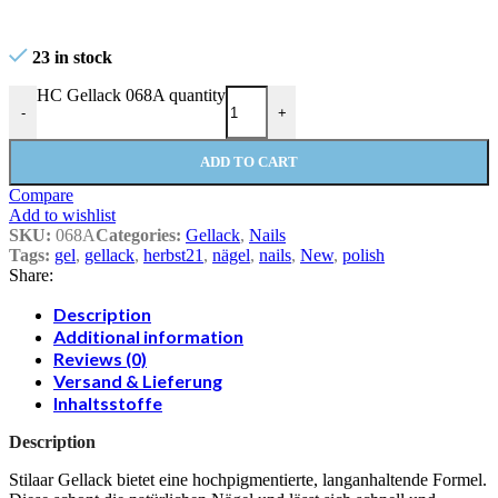
23 in stock
HC Gellack 068A quantity
-
+
ADD TO CART
Compare
Add to wishlist
SKU:
068A
Categories:
Gellack
,
Nails
Tags:
gel
,
gellack
,
herbst21
,
nägel
,
nails
,
New
,
polish
Share:
Description
Additional information
Reviews (0)
Versand & Lieferung
Inhaltsstoffe
Description
Stilaar Gellack bietet eine hochpigmentierte, langanhaltende Formel.