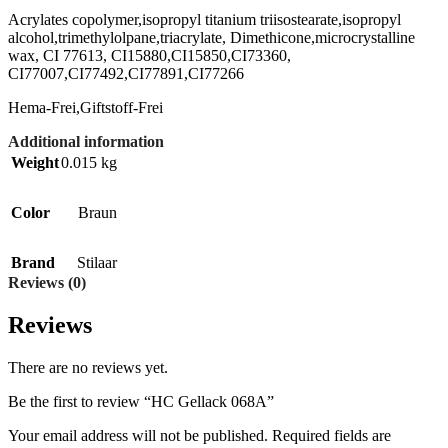
Acrylates copolymer,isopropyl titanium triisostearate,isopropyl
alcohol,trimethylolpane,triacrylate, Dimethicone,microcrystalline
wax, CI 77613, CI15880,CI15850,CI73360,
CI77007,CI77492,CI77891,CI77266
Hema-Frei,Giftstoff-Frei
Additional information
Weight
0.015 kg
Color
Braun
Brand
Stilaar
Reviews (0)
Reviews
There are no reviews yet.
Be the first to review “HC Gellack 068A”
Your email address will not be published.
Required fields are