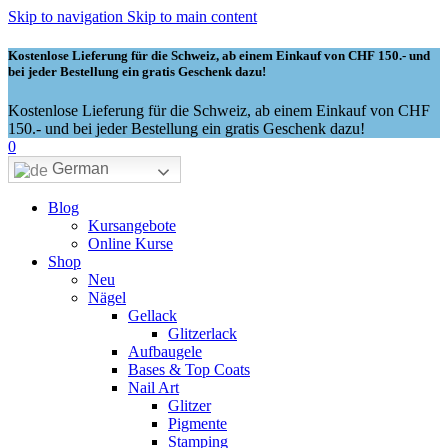
Skip to navigation
Skip to main content
Kostenlose Lieferung für die Schweiz, ab einem Einkauf von CHF 150.- und
bei jeder Bestellung ein gratis Geschenk dazu!
Kostenlose Lieferung für die Schweiz, ab einem Einkauf von CHF
150.- und bei jeder Bestellung ein gratis Geschenk dazu!
0
German
Blog
Kursangebote
Online Kurse
Shop
Neu
Nägel
Gellack
Glitzerlack
Aufbaugele
Bases & Top Coats
Nail Art
Glitzer
Pigmente
Stamping