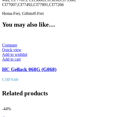
CI77007,CI77492,CI77891,CI77266
Hema-Frei, Giftstoff-Frei
You may also like…
Compare
Quick view
Add to wishlist
Add to cart
HC Gellack 068G (G068)
CHF
9.60
Related products
-44%