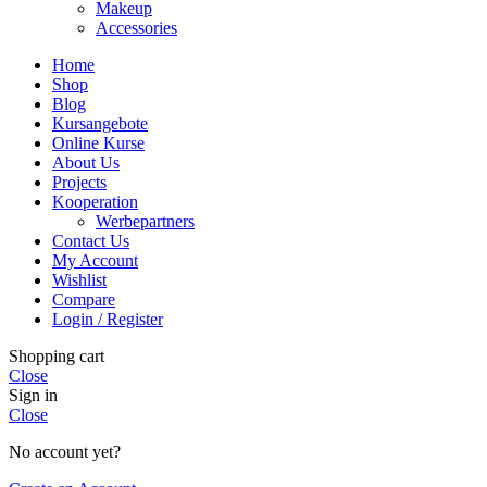
Makeup
Accessories
Home
Shop
Blog
Kursangebote
Online Kurse
About Us
Projects
Kooperation
Werbepartners
Contact Us
My Account
Wishlist
Compare
Login / Register
Shopping cart
Close
Sign in
Close
No account yet?