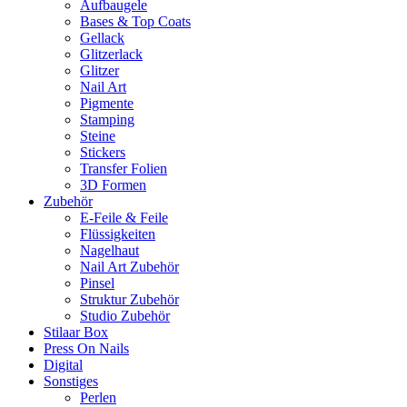
Aufbaugele
Bases & Top Coats
Gellack
Glitzerlack
Glitzer
Nail Art
Pigmente
Stamping
Steine
Stickers
Transfer Folien
3D Formen
Zubehör
E-Feile & Feile
Flüssigkeiten
Nagelhaut
Nail Art Zubehör
Pinsel
Struktur Zubehör
Studio Zubehör
Stilaar Box
Press On Nails
Digital
Sonstiges
Perlen