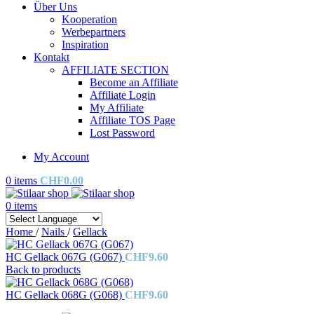
Über Uns
Kooperation
Werbepartners
Inspiration
Kontakt
AFFILIATE SECTION
Become an Affiliate
Affiliate Login
My Affiliate
Affiliate TOS Page
Lost Password
My Account
0
items
CHF
0.00
0
items
Home
/
Nails
/
Gellack
HC Gellack 067G (G067)
CHF
9.60
Back to products
HC Gellack 068G (G068)
CHF
9.60