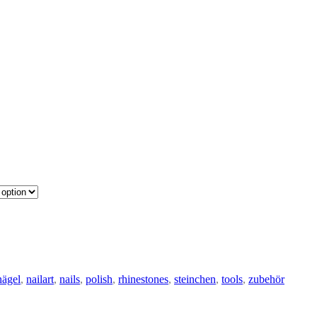
nägel
,
nailart
,
nails
,
polish
,
rhinestones
,
steinchen
,
tools
,
zubehör