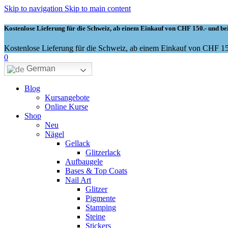
Skip to navigation
Skip to main content
Kostenlose Lieferung für die Schweiz, ab einem Einkauf von CHF 150.- und bei
Kostenlose Lieferung für die Schweiz, ab einem Einkauf von CHF 150
0
German
Blog
Kursangebote
Online Kurse
Shop
Neu
Nägel
Gellack
Glitzerlack
Aufbaugele
Bases & Top Coats
Nail Art
Glitzer
Pigmente
Stamping
Steine
Stickers