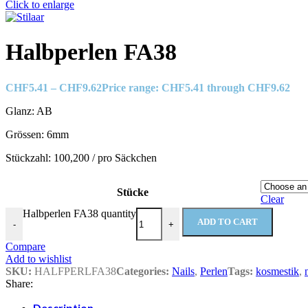
Click to enlarge
Halbperlen FA38
CHF
5.41
–
CHF
9.62
Price range: CHF5.41 through CHF9.62
Glanz: AB
Grössen: 6mm
Stückzahl: 100,200 / pro Säckchen
Stücke
Clear
Halbperlen FA38 quantity
ADD TO CART
-
+
Compare
Add to wishlist
SKU:
HALFPERLFA38
Categories:
Nails
,
Perlen
Tags:
kosmestik
,
Share:
Description