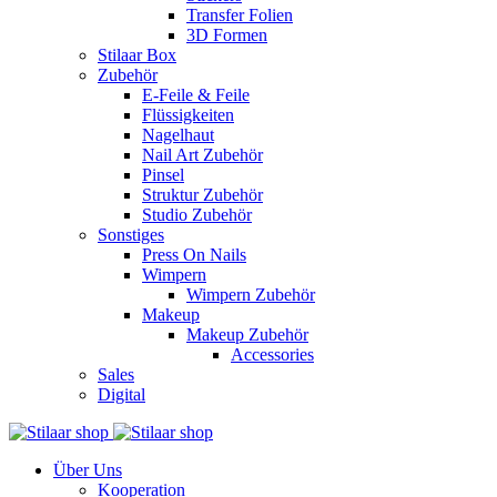
Transfer Folien
3D Formen
Stilaar Box
Zubehör
E-Feile & Feile
Flüssigkeiten
Nagelhaut
Nail Art Zubehör
Pinsel
Struktur Zubehör
Studio Zubehör
Sonstiges
Press On Nails
Wimpern
Wimpern Zubehör
Makeup
Makeup Zubehör
Accessories
Sales
Digital
Über Uns
Kooperation