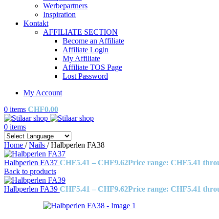
Werbepartners
Inspiration
Kontakt
AFFILIATE SECTION
Become an Affiliate
Affiliate Login
My Affiliate
Affiliate TOS Page
Lost Password
My Account
0
items
CHF
0.00
0
items
Home
/
Nails
/
Halbperlen FA38
Halbperlen FA37
CHF
5.41
–
CHF
9.62
Price range: CHF5.41 thr
Back to products
Halbperlen FA39
CHF
5.41
–
CHF
9.62
Price range: CHF5.41 thr