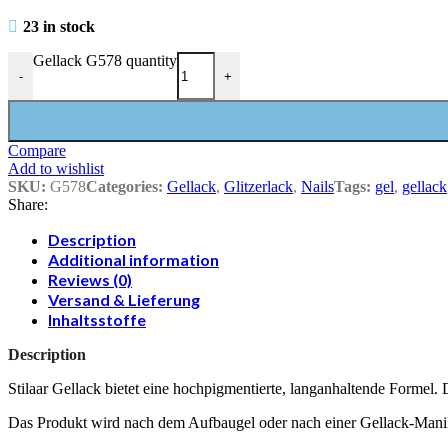
23 in stock
Gellack G578 quantity
-
+
Compare
Add to wishlist
SKU:
G578
Categories:
Gellack
,
Glitzerlack
,
Nails
Tags:
gel
,
gellack
Share:
Description
Additional information
Reviews (0)
Versand & Lieferung
Inhaltsstoffe
Description
Stilaar Gellack bietet eine hochpigmentierte, langanhaltende Formel. D
Das Produkt wird nach dem Aufbaugel oder nach einer Gellack-Mani