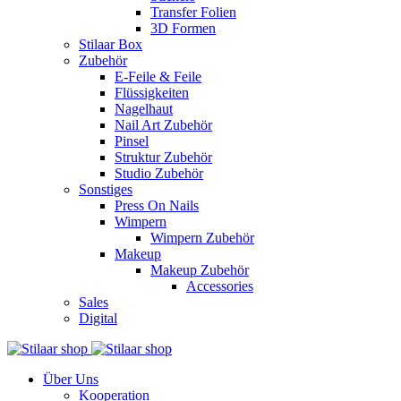
Transfer Folien
3D Formen
Stilaar Box
Zubehör
E-Feile & Feile
Flüssigkeiten
Nagelhaut
Nail Art Zubehör
Pinsel
Struktur Zubehör
Studio Zubehör
Sonstiges
Press On Nails
Wimpern
Wimpern Zubehör
Makeup
Makeup Zubehör
Accessories
Sales
Digital
Über Uns
Kooperation