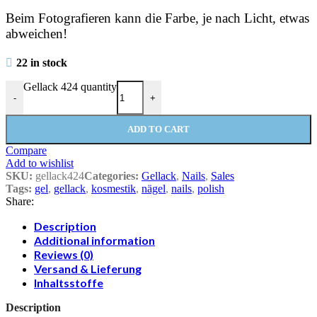
Beim Fotografieren kann die Farbe, je nach Licht, etwas
abweichen!
22 in stock
Gellack 424 quantity
-
+
ADD TO CART
Compare
Add to wishlist
SKU:
gellack424
Categories:
Gellack
,
Nails
,
Sales
Tags:
gel
,
gellack
,
kosmestik
,
nägel
,
nails
,
polish
Share:
Description
Additional information
Reviews (0)
Versand & Lieferung
Inhaltsstoffe
Description