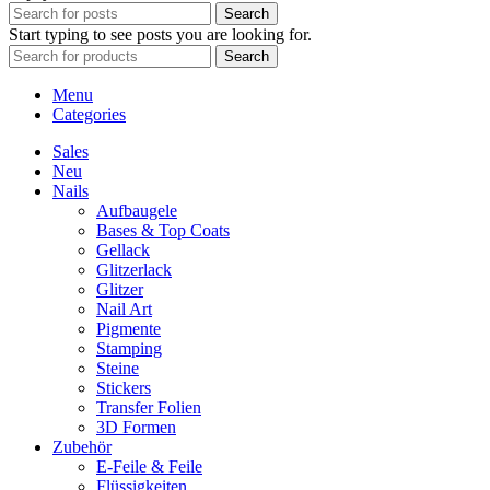
Search
Start typing to see posts you are looking for.
Search
Menu
Categories
Sales
Neu
Nails
Aufbaugele
Bases & Top Coats
Gellack
Glitzerlack
Glitzer
Nail Art
Pigmente
Stamping
Steine
Stickers
Transfer Folien
3D Formen
Zubehör
E-Feile & Feile
Flüssigkeiten