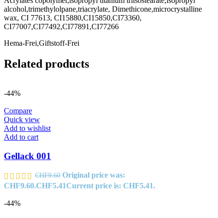
Acrylates copolymer,isopropyl titanium triisostearate,isopropyl
alcohol,trimethylolpane,triacrylate, Dimethicone,microcrystalline
wax, CI 77613, CI15880,CI15850,CI73360,
CI77007,CI77492,CI77891,CI77266
Hema-Frei,Giftstoff-Frei
Related products
-44%
Compare
Quick view
Add to wishlist
Add to cart
Gellack 001
Original price was:
CHF
9.60
CHF9.60.
CHF
5.41
Current price is: CHF5.41.
-44%