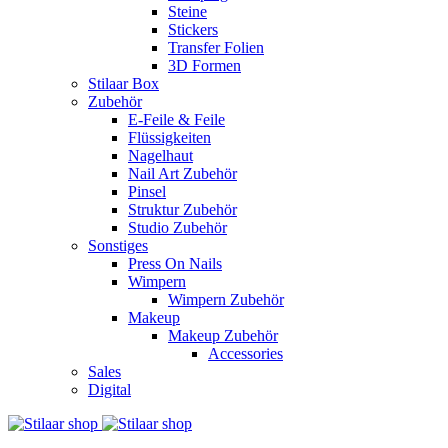
Steine
Stickers
Transfer Folien
3D Formen
Stilaar Box
Zubehör
E-Feile & Feile
Flüssigkeiten
Nagelhaut
Nail Art Zubehör
Pinsel
Struktur Zubehör
Studio Zubehör
Sonstiges
Press On Nails
Wimpern
Wimpern Zubehör
Makeup
Makeup Zubehör
Accessories
Sales
Digital