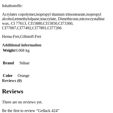
Inhaltsstoffe:
Acrylates copolymer,isopropyl titanium triisostearate,isopropyl
alcohol,trimethylolpane,triacrylate, Dimethicone,microcrystalline
wax, CI 77613, CI15880,CI15850,CI73360,
CI77007,CI77492,CI77891,CI77266
Hema-Frei,Giftstoff-Frei
Additional information
Weight
0.068 kg
Brand
Stilaar
Color
Orange
Reviews (0)
Reviews
There are no reviews yet.
Be the first to review “Gellack 424”