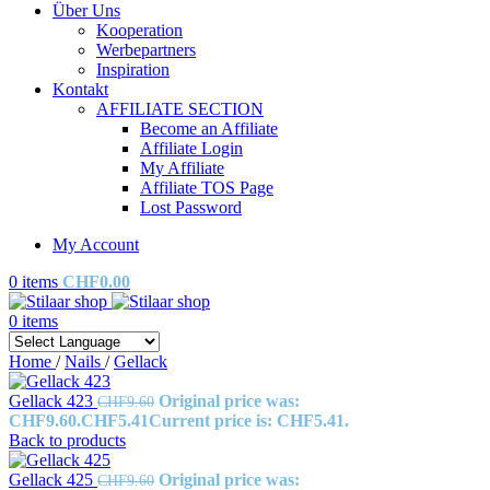
Über Uns
Kooperation
Werbepartners
Inspiration
Kontakt
AFFILIATE SECTION
Become an Affiliate
Affiliate Login
My Affiliate
Affiliate TOS Page
Lost Password
My Account
0
items
CHF
0.00
0
items
Home
/
Nails
/
Gellack
Gellack 423
Original price was:
CHF
9.60
CHF9.60.
CHF
5.41
Current price is: CHF5.41.
Back to products
Gellack 425
Original price was:
CHF
9.60