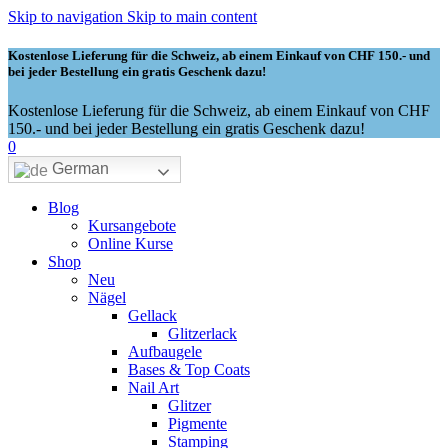
Skip to navigation
Skip to main content
Kostenlose Lieferung für die Schweiz, ab einem Einkauf von CHF 150.- und
bei jeder Bestellung ein gratis Geschenk dazu!
Kostenlose Lieferung für die Schweiz, ab einem Einkauf von CHF
150.- und bei jeder Bestellung ein gratis Geschenk dazu!
0
German
Blog
Kursangebote
Online Kurse
Shop
Neu
Nägel
Gellack
Glitzerlack
Aufbaugele
Bases & Top Coats
Nail Art
Glitzer
Pigmente
Stamping