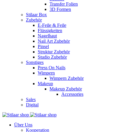
Transfer Folien
3D Formen
Stilaar Box
Zubehör
E-Feile & Feile
Flüssigkeiten
Nagelhaut
Nail Art Zubehör
Pinsel
Struktur Zubehör
Studio Zubehör
Sonstiges
Press On Nails
Wimpern
Wimpern Zubehör
Makeup
Makeup Zubehör
Accessories
Sales
Digital
Über Uns
Kooperation