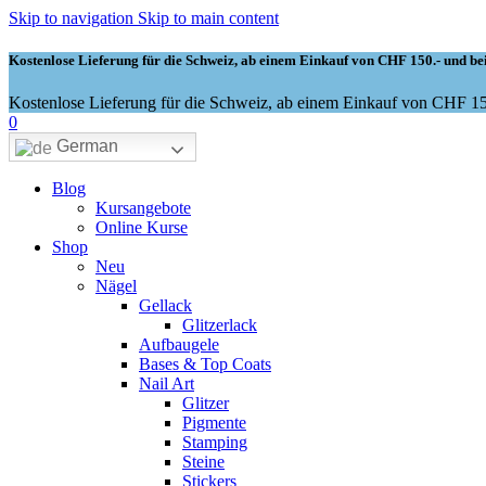
Skip to navigation
Skip to main content
Kostenlose Lieferung für die Schweiz, ab einem Einkauf von CHF 150.- und bei
Kostenlose Lieferung für die Schweiz, ab einem Einkauf von CHF 150
0
German
Blog
Kursangebote
Online Kurse
Shop
Neu
Nägel
Gellack
Glitzerlack
Aufbaugele
Bases & Top Coats
Nail Art
Glitzer
Pigmente
Stamping
Steine
Stickers