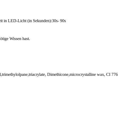
it in LED-Licht (in Sekunden):30s- 90s
tige Wissen hast.
hol,trimethylolpane,triacrylate, Dimethicone,microcrystalline wax, CI