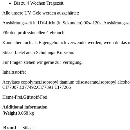
Bis zu 4 Wochen Tragezeit.
Alle unsere UV Gele werden ausgehärtet:
Aushärtungszeit in UV-Licht (in Sekunden):90s- 120s Aushärtungsze
Für den professionellen Gebrauch.
Kann aber auch als Eigengebrauch verwendet werden, wenn du das nö
Stilaar bietet auch Schulungs-Kurse an.
Für Fragen stehen wir gerne zur Verfügung.
Inhaltsstoffe:
Acrylates copolymer,isopropyl titanium triisostearate,isopropyl alco
CI77007,CI77492,CI77891,CI77266
Hema-Frei,Giftstoff-Frei
Additional information
Weight
0.068 kg
Brand
Stilaar