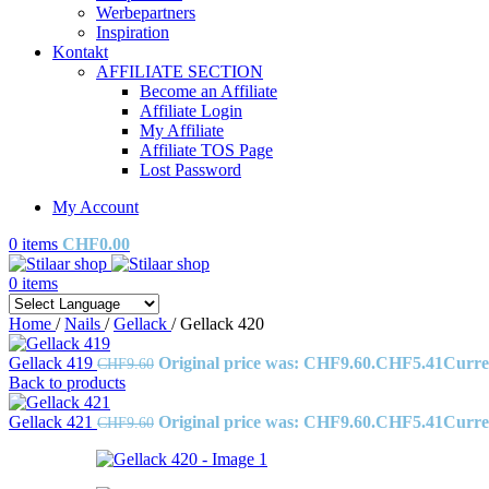
Werbepartners
Inspiration
Kontakt
AFFILIATE SECTION
Become an Affiliate
Affiliate Login
My Affiliate
Affiliate TOS Page
Lost Password
My Account
0
items
CHF
0.00
0
items
Home
/
Nails
/
Gellack
/
Gellack 420
Gellack 419
Original price was: CHF9.60.
CHF
5.41
Curre
CHF
9.60
Back to products
Gellack 421
Original price was: CHF9.60.
CHF
5.41
Curre
CHF
9.60