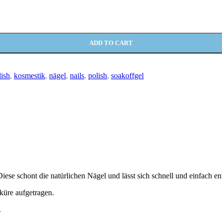
ADD TO CART
lish
,
kosmestik
,
nägel
,
nails
,
polish
,
soakoffgel
iese schont die natürlichen Nägel und lässt sich schnell und einfach en
küre aufgetragen.
.