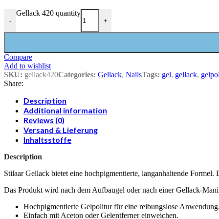
Gellack 420 quantity
-
+
Compare
Add to wishlist
SKU:
gellack420
Categories:
Gellack
,
Nails
Tags:
gel
,
gellack
,
gelpo
Share:
Description
Additional information
Reviews (0)
Versand & Lieferung
Inhaltsstoffe
Description
Stilaar Gellack bietet eine hochpigmentierte, langanhaltende Formel. D
Das Produkt wird nach dem Aufbaugel oder nach einer Gellack-Mani
Hochpigmentierte Gelpolitur für eine reibungslose Anwendung
Einfach mit Aceton oder Gelentferner einweichen.