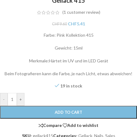
Gellack 415
(
1
customer review)
CHF
5.41
CHF
9.60
Farbe: Pink Kollektion 415
Gewicht: 15ml
Merkmale:Härtet im UV und im LED Gerät
Beim Fotografieren kann die Farbe, je nach Licht, etwas abweichen!
19 in stock
-
+
ADD TO CART
Compare
Add to wishlist
SKU:
gellack415
Categories:
Gellack
,
Nails
,
Sales