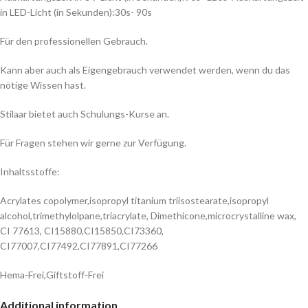
in LED-Licht (in Sekunden):30s- 90s
Für den professionellen Gebrauch.
Kann aber auch als Eigengebrauch verwendet werden, wenn du das
nötige Wissen hast.
Stilaar bietet auch Schulungs-Kurse an.
Für Fragen stehen wir gerne zur Verfügung.
Inhaltsstoffe:
Acrylates copolymer,isopropyl titanium triisostearate,isopropyl
alcohol,trimethylolpane,triacrylate, Dimethicone,microcrystalline wax,
CI 77613, CI15880,CI15850,CI73360,
CI77007,CI77492,CI77891,CI77266
Hema-Frei,Giftstoff-Frei
Additional information