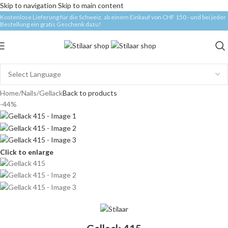
Skip to navigation
Skip to main content
Kostenlose Lieferung für die Schweiz, ab einem Einkauf von CHF 150.- und bei jeder
Bestellung ein gratis Geschenk dazu!
Home
/
Nails
/
Gellack
Back to products
-44%
Click to enlarge