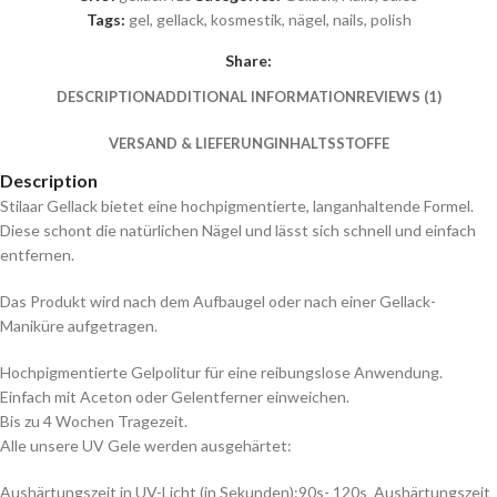
Tags:
gel
,
gellack
,
kosmestik
,
nägel
,
nails
,
polish
Share:
DESCRIPTION
ADDITIONAL INFORMATION
REVIEWS (1)
VERSAND & LIEFERUNG
INHALTSSTOFFE
Description
Stilaar Gellack bietet eine hochpigmentierte, langanhaltende Formel.
Diese schont die natürlichen Nägel und lässt sich schnell und einfach
entfernen.
Das Produkt wird nach dem Aufbaugel oder nach einer Gellack-
Maniküre aufgetragen.
Hochpigmentierte Gelpolitur für eine reibungslose Anwendung.
Einfach mit Aceton oder Gelentferner einweichen.
Bis zu 4 Wochen Tragezeit.
Alle unsere UV Gele werden ausgehärtet:
Aushärtungszeit in UV-Licht (in Sekunden):90s- 120s Aushärtungszeit