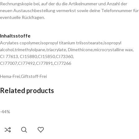
Rechnungskopie bei, auf der du die Artikelnummer und Anzahl der
neuen Austauschbestellung vermerkst sowie deine Telefonnummer für
eventuelle Rückfragen.
Inhaltsstoffe
Acrylates copolymer,isopropyl titanium triisostearate,isopropyl
alcohol,trimethylolpane,triacrylate, Dimethicone,microcrystalline wax,
CI 77613, CI15880,CI15850,CI73360,
CI77007,CI77492,CI77891,CI77266
Hema-Frei,Giftstoff-Frei
Related products
-44%