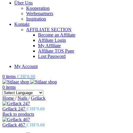
Über Uns
Kooperation
Werbepartners
Inspiration
Kontakt
AFFILIATE SECTION
Become an Affiliate
Affiliate Login
My Affiliate
Affiliate TOS Page
Lost Password
My Account
0
items
CHF
0.00
0
items
Home
/
Nails
/
Gellack
Gellack 247
CHF
9.60
Back to products
Gellack 467
CHF
9.60