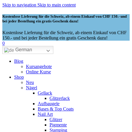
Skip to navigation
Skip to main content
Kostenlose Lieferung für die Schweiz, ab einem Einkauf von CHF 150.- und
bei jeder Bestellung ein gratis Geschenk dazu!
Kostenlose Lieferung für die Schweiz, ab einem Einkauf von CHF
150.- und bei jeder Bestellung ein gratis Geschenk dazu!
0
German
Blog
Kursangebote
Online Kurse
Shop
Neu
Nägel
Gellack
Glitzerlack
Aufbaugele
Bases & Top Coats
Nail Art
Glitzer
Pigmente
Stamping