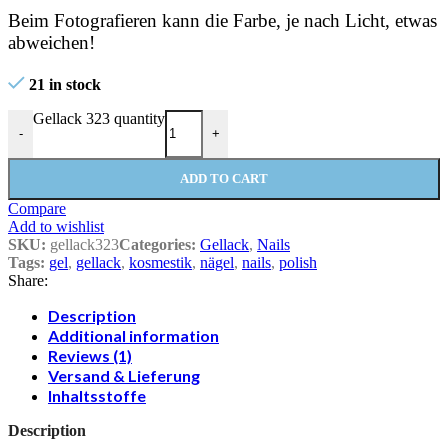
Beim Fotografieren kann die Farbe, je nach Licht, etwas
abweichen!
21 in stock
Gellack 323 quantity
-
+
ADD TO CART
Compare
Add to wishlist
SKU:
gellack323
Categories:
Gellack
,
Nails
Tags:
gel
,
gellack
,
kosmestik
,
nägel
,
nails
,
polish
Share:
Description
Additional information
Reviews (1)
Versand & Lieferung
Inhaltsstoffe
Description