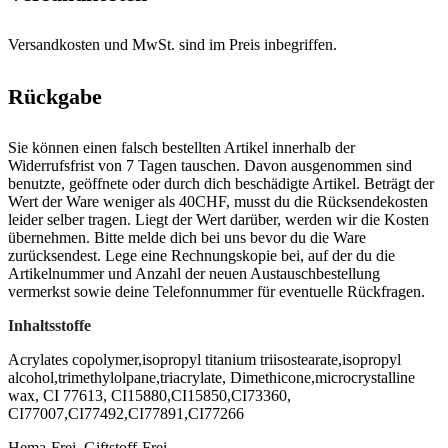
Versandkosten und MwSt. sind im Preis inbegriffen.
Rückgabe
Sie können einen falsch bestellten Artikel innerhalb der
Widerrufsfrist von 7 Tagen tauschen. Davon ausgenommen sind
benutzte, geöffnete oder durch dich beschädigte Artikel. Beträgt der
Wert der Ware weniger als 40CHF, musst du die Rücksendekosten
leider selber tragen. Liegt der Wert darüber, werden wir die Kosten
übernehmen. Bitte melde dich bei uns bevor du die Ware
zurücksendest. Lege eine Rechnungskopie bei, auf der du die
Artikelnummer und Anzahl der neuen Austauschbestellung
vermerkst sowie deine Telefonnummer für eventuelle Rückfragen.
Inhaltsstoffe
Acrylates copolymer,isopropyl titanium triisostearate,isopropyl
alcohol,trimethylolpane,triacrylate, Dimethicone,microcrystalline
wax, CI 77613, CI15880,CI15850,CI73360,
CI77007,CI77492,CI77891,CI77266
Hema-Frei, Giftstoff-Frei