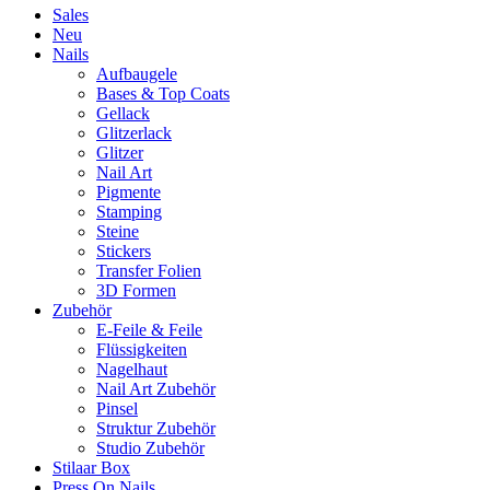
Sales
Neu
Nails
Aufbaugele
Bases & Top Coats
Gellack
Glitzerlack
Glitzer
Nail Art
Pigmente
Stamping
Steine
Stickers
Transfer Folien
3D Formen
Zubehör
E-Feile & Feile
Flüssigkeiten
Nagelhaut
Nail Art Zubehör
Pinsel
Struktur Zubehör
Studio Zubehör
Stilaar Box
Press On Nails