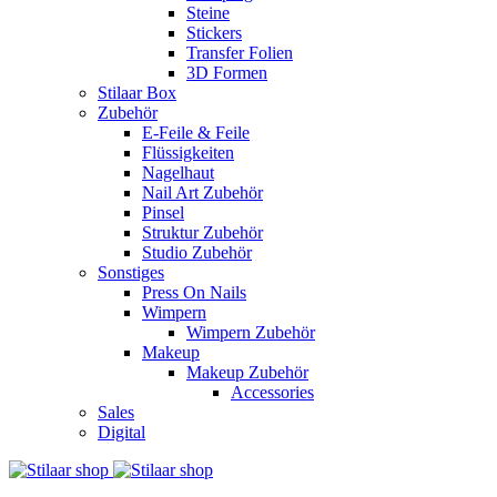
Steine
Stickers
Transfer Folien
3D Formen
Stilaar Box
Zubehör
E-Feile & Feile
Flüssigkeiten
Nagelhaut
Nail Art Zubehör
Pinsel
Struktur Zubehör
Studio Zubehör
Sonstiges
Press On Nails
Wimpern
Wimpern Zubehör
Makeup
Makeup Zubehör
Accessories
Sales
Digital