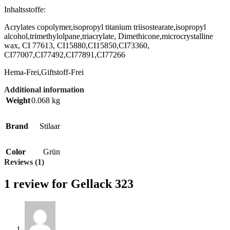
Inhaltsstoffe:
Acrylates copolymer,isopropyl titanium triisostearate,isopropyl
alcohol,trimethylolpane,triacrylate, Dimethicone,microcrystalline
wax, CI 77613, CI15880,CI15850,CI73360,
CI77007,CI77492,CI77891,CI77266
Hema-Frei,Giftstoff-Frei
Additional information
Weight
0.068 kg
Brand
Stilaar
Color
Grün
Reviews (1)
1 review for
Gellack 323