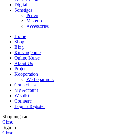
Digital
Sonstiges
Perlen
Makeup
Accessories
Home
Shop
Blog
Kursangebote
Online Kurse
About Us
Projects
Kooperation
Werbepartners
Contact Us
My Account
Wishlist
Compare
Login / Register
Shopping cart
Close
Sign in
Close