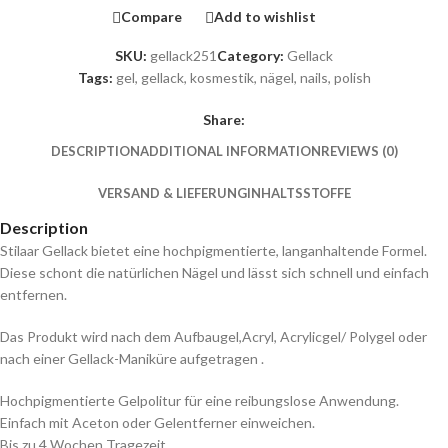
Compare
Add to wishlist
SKU:
gellack251
Category:
Gellack
Tags:
gel
,
gellack
,
kosmestik
,
nägel
,
nails
,
polish
Share:
DESCRIPTION
ADDITIONAL INFORMATION
REVIEWS (0)
VERSAND & LIEFERUNG
INHALTSSTOFFE
Description
Stilaar Gellack bietet eine hochpigmentierte, langanhaltende Formel.
Diese schont die natürlichen Nägel und lässt sich schnell und einfach
entfernen.
Das Produkt wird nach dem Aufbaugel,Acryl, Acrylicgel/ Polygel oder
nach einer Gellack-Maniküre aufgetragen .
Hochpigmentierte Gelpolitur für eine reibungslose Anwendung.
Einfach mit Aceton oder Gelentferner einweichen.
Bis zu 4 Wochen Tragezeit.