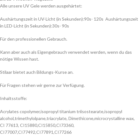
Alle unsere UV Gele werden ausgehärtet:
Aushärtungszeit in UV-Licht (in Sekunden):90s- 120s Aushärtungszeit
in LED-Licht (in Sekunden):30s- 90s
Für den professionellen Gebrauch.
Kann aber auch als Eigengebrauch verwendet werden, wenn du das
nötige Wissen hast.
Stilaar bietet auch Bildungs-Kurse an.
Für Fragen stehen wir gerne zur Verfügung.
Inhaltsstoffe:
Acrylates copolymer,isopropyl titanium triisostearate,isopropyl
alcohol,trimethylolpane,triacrylate, Dimethicone,microcrystalline wax,
CI 77613, CI15880,CI15850,CI73360,
CI77007,CI77492,CI77891,CI77266