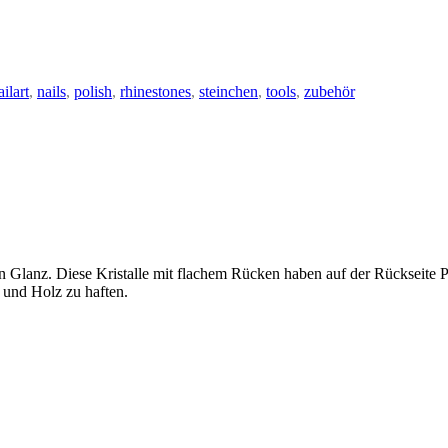
ailart
,
nails
,
polish
,
rhinestones
,
steinchen
,
tools
,
zubehör
n Glanz. Diese Kristalle mit flachem Rücken haben auf der Rückseite Pl
 und Holz zu haften.