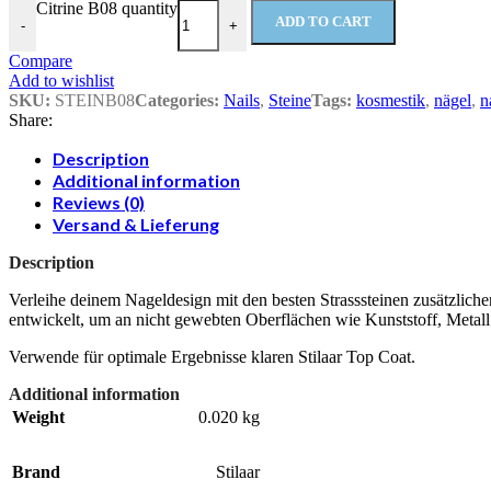
Citrine B08 quantity
ADD TO CART
-
+
Compare
Add to wishlist
SKU:
STEINB08
Categories:
Nails
,
Steine
Tags:
kosmestik
,
nägel
,
n
Share:
Description
Additional information
Reviews (0)
Versand & Lieferung
Description
Verleihe deinem Nageldesign mit den besten Strasssteinen zusätzliche
entwickelt, um an nicht gewebten Oberflächen wie Kunststoff, Metall
Verwende für optimale Ergebnisse klaren Stilaar Top Coat.
Additional information
Weight
0.020 kg
Brand
Stilaar