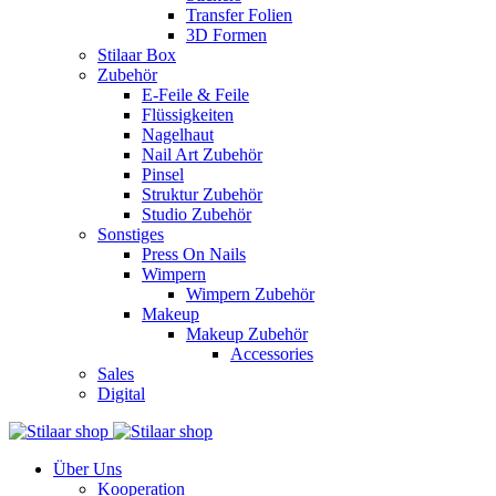
Transfer Folien
3D Formen
Stilaar Box
Zubehör
E-Feile & Feile
Flüssigkeiten
Nagelhaut
Nail Art Zubehör
Pinsel
Struktur Zubehör
Studio Zubehör
Sonstiges
Press On Nails
Wimpern
Wimpern Zubehör
Makeup
Makeup Zubehör
Accessories
Sales
Digital
Über Uns
Kooperation