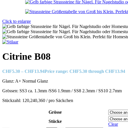
Click to enlarge
Citrine B08
CHF
5.30
–
CHF
13.94
Price range: CHF5.30 through CHF13.94
Glanz: A+ Normal Glanz
Grössen: SS3 ca. 1.3mm /SS6 1.9mm / SS8 2.3mm / SS10 2.7mm
Stückzahl: 120,240,360 / pro Säckchen
Grösse
Stücke
Clear