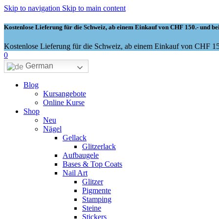
Skip to navigation
Skip to main content
Kostenlose Lieferung für die Schweiz, ab einem Einkauf von CHF 150.- und bei
Kostenlose Lieferung für die Schweiz, ab einem Einkauf von CHF 150
0
German
Blog
Kursangebote
Online Kurse
Shop
Neu
Nägel
Gellack
Glitzerlack
Aufbaugele
Bases & Top Coats
Nail Art
Glitzer
Pigmente
Stamping
Steine
Stickers