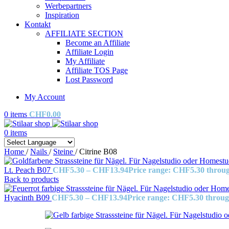
Werbepartners
Inspiration
Kontakt
AFFILIATE SECTION
Become an Affiliate
Affiliate Login
My Affiliate
Affiliate TOS Page
Lost Password
My Account
0
items
CHF
0.00
0
items
Home
/
Nails
/
Steine
/
Citrine B08
Lt. Peach B07
CHF
5.30
–
CHF
13.94
Price range: CHF5.30 thro
Back to products
Hyacinth B09
CHF
5.30
–
CHF
13.94
Price range: CHF5.30 throu