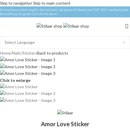
Skip to navigation
Skip to main content
Kostenlose Lieferung für die Schweiz, ab einem Einkauf von CHF 150.- und bei jeder
Bestellung ein gratis Geschenk dazu!
Home
/
Nails
/
Stickers
Back to products
Click to enlarge
Amor Love Sticker