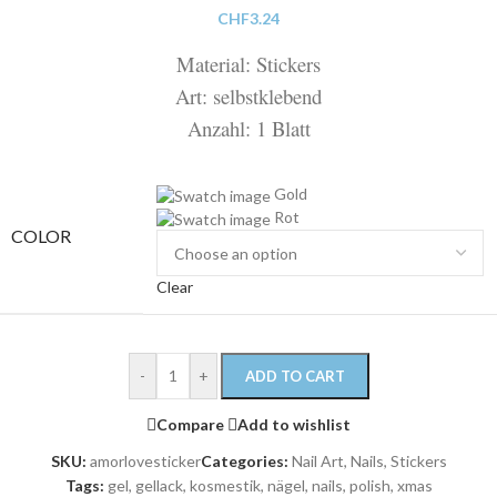
CHF
3.24
Material: Stickers
Art: selbstklebend
Anzahl: 1 Blatt
Gold
Rot
COLOR
Clear
-
+
ADD TO CART
Compare
Add to wishlist
SKU:
amorlovesticker
Categories:
Nail Art
,
Nails
,
Stickers
Tags:
gel
,
gellack
,
kosmestik
,
nägel
,
nails
,
polish
,
xmas