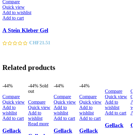
Compare
Quick view
Add to wishlist
Add to cart
A Stein Kleber Gel
CHF
21.51
Related products
-44%
-44%
Sold
-44%
-44%
out
Compare
C
Compare
Compare
Compare
Quick view
Qu
Quick view
Compare
Quick view
Quick view
Add to
Ad
Add to
Quick view
Add to
Add to
wishlist
wi
wishlist
Add to
wishlist
wishlist
Add to cart
Ad
Add to cart
wishlist
Add to cart
Add to cart
Read more
Gellack
G
Gellack
Gellack
Gellack
093
0