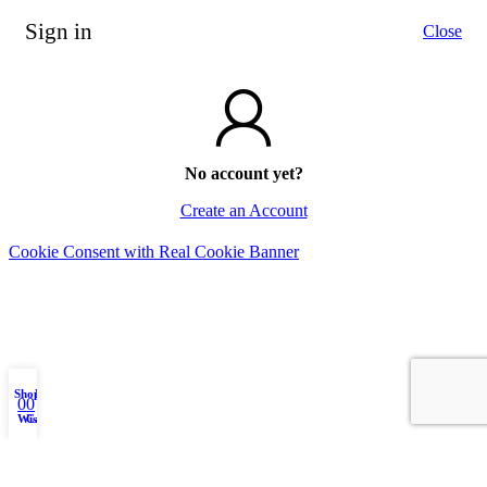
Sign in
Close
No account yet?
Create an Account
Cookie Consent with Real Cookie Banner
Shop
My account
0
0
Wishlist
Cart