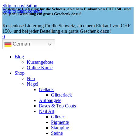
Skip to navigation
Kostenlose Lieferung für die Schweiz, ab einem Einkauf von CHF 150.- und
Skip to main content
bei jeder Bestellung ein gratis Geschenk dazu!
Kostenlose Lieferung für die Schweiz, ab einem Einkauf von CHF
150.- und bei jeder Bestellung ein gratis Geschenk dazu!
0
German
Blog
Kursangebote
Online Kurse
Shop
Neu
Nägel
Gellack
Glitzerlack
Aufbaugele
Bases & Top Coats
Nail Art
Glitzer
Pigmente
Stamping
Steine