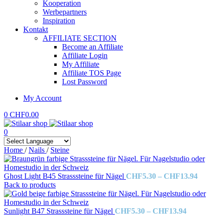
Kooperation
Werbepartners
Inspiration
Kontakt
AFFILIATE SECTION
Become an Affiliate
Affiliate Login
My Affiliate
Affiliate TOS Page
Lost Password
My Account
0
CHF
0.00
0
Home
/
Nails
/
Steine
Price
Ghost Light B45 Strasssteine für Nägel
CHF
5.30
–
CHF
13.94
range
Back to products
CHF5
throu
Price
CHF1
Sunlight B47 Strasssteine für Nägel
CHF
5.30
–
CHF
13.94