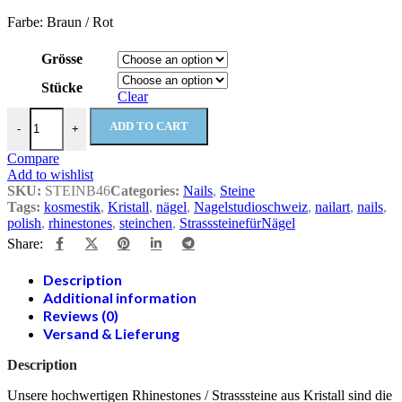
Farbe: Braun / Rot
Grösse
Stücke
Clear
Amber B46 Strasssteine für Nägel quantity
ADD TO CART
-
+
Compare
Add to wishlist
SKU:
STEINB46
Categories:
Nails
,
Steine
Tags:
kosmestik
,
Kristall
,
nägel
,
Nagelstudioschweiz
,
nailart
,
nails
,
polish
,
rhinestones
,
steinchen
,
StrasssteinefürNägel
Share:
Description
Additional information
Reviews (0)
Versand & Lieferung
Description
Unsere hochwertigen Rhinestones / Strasssteine aus Kristall sind die