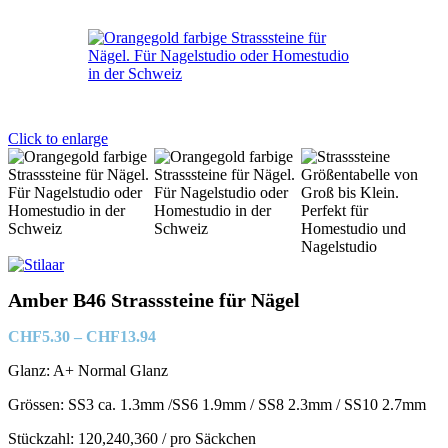
range:
CHF5.30
through
CHF13.9
Click to enlarge
Amber B46 Strasssteine für Nägel
Price
CHF
5.30
–
CHF
13.94
range:
Glanz: A+ Normal Glanz
CHF5.30
through
Grössen: SS3 ca. 1.3mm /SS6 1.9mm / SS8 2.3mm / SS10 2.7mm
CHF13.94
Stückzahl: 120,240,360 / pro Säckchen