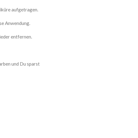
iküre aufgetragen.
ose Anwendung.
eder entfernen.
arben und Du sparst