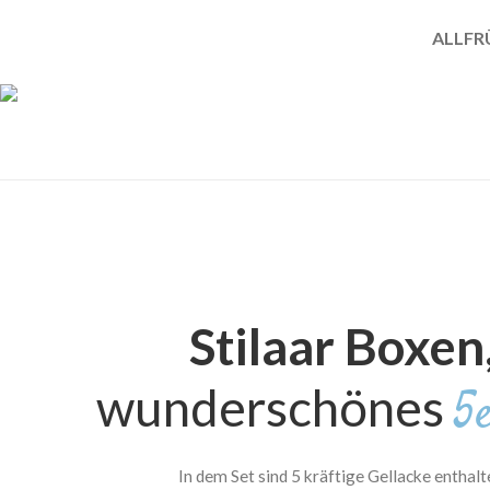
ALL
FR
Sommer
So
3D Blumen Nagel Trend 2025
Stilaar Boxen
wunderschönes
5
In dem Set sind 5 kräftige Gellacke enthalt