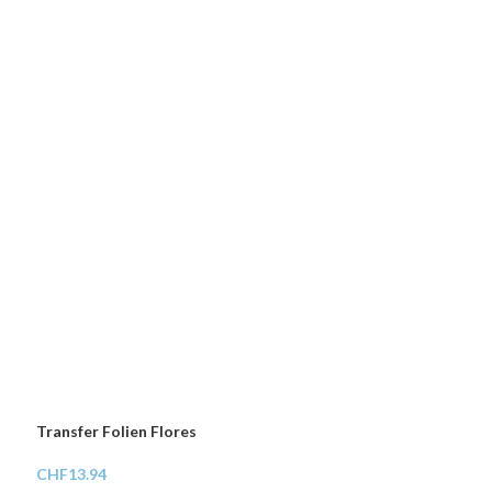
Transfer Folien Flores
CHF
13.94