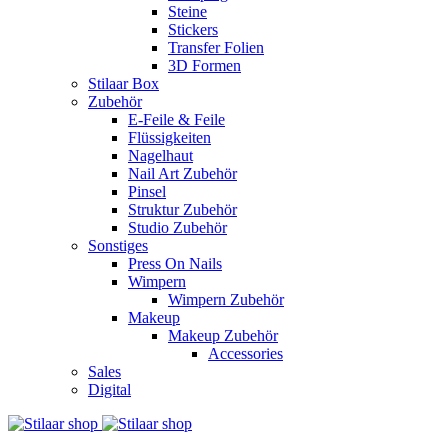
Steine
Stickers
Transfer Folien
3D Formen
Stilaar Box
Zubehör
E-Feile & Feile
Flüssigkeiten
Nagelhaut
Nail Art Zubehör
Pinsel
Struktur Zubehör
Studio Zubehör
Sonstiges
Press On Nails
Wimpern
Wimpern Zubehör
Makeup
Makeup Zubehör
Accessories
Sales
Digital