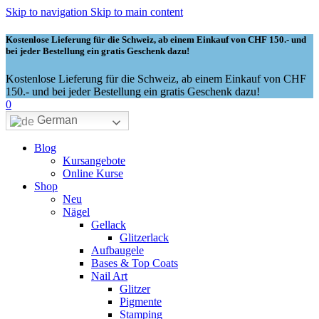
Skip to navigation
Skip to main content
Kostenlose Lieferung für die Schweiz, ab einem Einkauf von CHF 150.- und
bei jeder Bestellung ein gratis Geschenk dazu!
Kostenlose Lieferung für die Schweiz, ab einem Einkauf von CHF
150.- und bei jeder Bestellung ein gratis Geschenk dazu!
0
German
Blog
Kursangebote
Online Kurse
Shop
Neu
Nägel
Gellack
Glitzerlack
Aufbaugele
Bases & Top Coats
Nail Art
Glitzer
Pigmente
Stamping