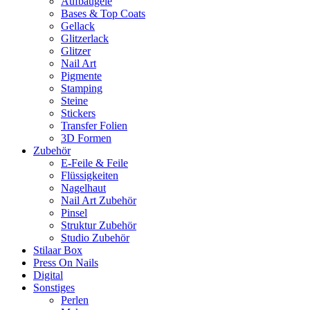
Aufbaugele
Bases & Top Coats
Gellack
Glitzerlack
Glitzer
Nail Art
Pigmente
Stamping
Steine
Stickers
Transfer Folien
3D Formen
Zubehör
E-Feile & Feile
Flüssigkeiten
Nagelhaut
Nail Art Zubehör
Pinsel
Struktur Zubehör
Studio Zubehör
Stilaar Box
Press On Nails
Digital
Sonstiges
Perlen