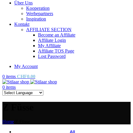
Über Uns
Kooperation
Werbepartners
Inspiration
Kontakt
AFFILIATE SECTION
Become an Affiliate
Affiliate Login
My Affiliate
Affiliate TOS Page
Lost Password
My Account
0
items
CHF
0.00
0
items
Z Füsse
Home
/
Z Füsse
All