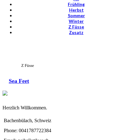
Frühling
Herbst
Sommer
Winter
Z Füsse
Zusatz
View Large
Z Füsse
Sea Feet
Herzlich Willkommen.
Bachenbülach, Schweiz
Phone: 0041787722384