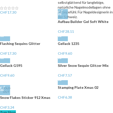
CHF
17.30
Aufbau Builder Gel Soft White
CHF
28.11
Flashing Sequins Glitter
Gellack 1235
CHF
17.30
CHF
9.60
Gellack G595
Silver Snow Sequin Glitzer Mix
CHF
9.60
CHF
7.57
Stamping Plate Xmas 02
SOLD
OUT
CHF
6.38
Snow Flakes Sticker 912 Xmas
CHF
3.24
Zum Shop