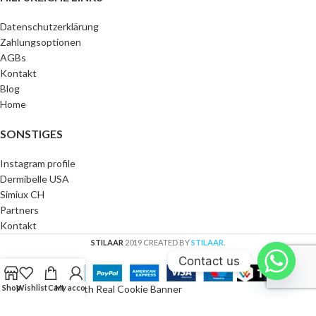
Datenschutzerklärung
Zahlungsoptionen
AGBs
Kontakt
Blog
Home
SONSTIGES
Instagram profile
Dermibelle USA
Simiux CH
Partners
Kontakt
STILAAR
2019 CREATED BY
STILAAR
.
Contact us
Cookie Consent with Real Cookie Banner
Shop
Wishlist
Cart
My account