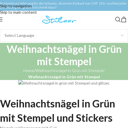
Kostenlose Lieferung für die Schweiz, ab einem Einkauf von CHF 150.- und bei jeder
Skip to navigation
Bestellung ein gratis Geschenk dazu!
Skip to main content
Weihnachtsnägel in Grün
mit Stempel
Home
/
Weihnachtsnägel in Grün mit Stempel
/
Weihnachtsnägel in Grün mit Stempel
Weihnachtsnägel in Grün
mit Stempel und Stickers
Nagelverlängerung mit Gel