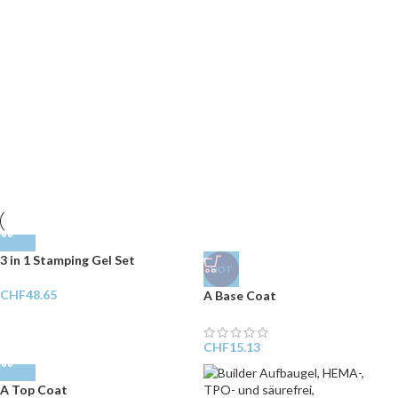
3 in 1 Stamping Gel Set
HOT
CHF
48.65
A Base Coat
CHF
15.13
A Top Coat