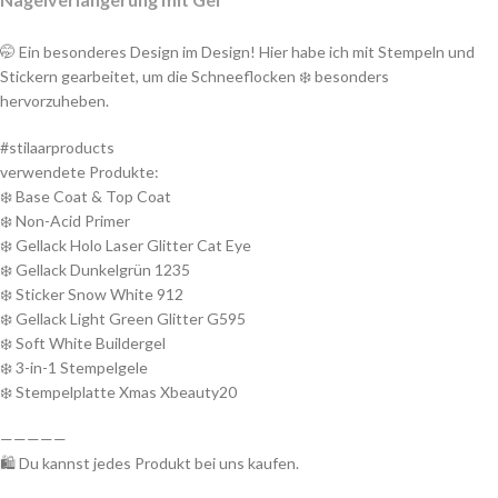
🤭 Ein besonderes Design im Design! Hier habe ich mit Stempeln und
Stickern gearbeitet, um die Schneeflocken ❄️ besonders
hervorzuheben.
#stilaarproducts
verwendete Produkte:
❄️ Base Coat & Top Coat
❄️ Non-Acid Primer
❄️ Gellack Holo Laser Glitter Cat Eye
❄️ Gellack Dunkelgrün 1235
❄️ Sticker Snow White 912
❄️ Gellack Light Green Glitter G595
❄️ Soft White Buildergel
❄️ 3-in-1 Stempelgele
❄️ Stempelplatte Xmas Xbeauty20
—————
🛍 Du kannst jedes Produkt bei uns kaufen.