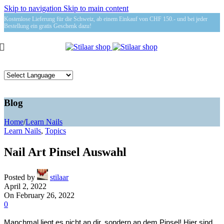
Skip to navigation
Skip to main content
Kostenlose Lieferung für die Schweiz, ab einem Einkauf von CHF 150.- und bei jeder
Bestellung ein gratis Geschenk dazu!
Blog
Home
/
Learn Nails
Learn Nails
,
Topics
Nail Art Pinsel Auswahl
Posted by
stilaar
April 2, 2022
On February 26, 2022
0
Manchmal liegt es nicht an
dir,
sondern an dem Pinsel! Hier sind