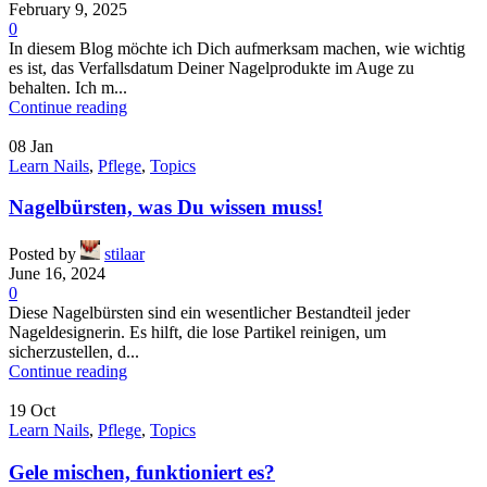
February 9, 2025
0
In diesem Blog möchte ich Dich aufmerksam machen, wie wichtig
es ist, das Verfallsdatum Deiner Nagelprodukte im Auge zu
behalten. Ich m...
Continue reading
08
Jan
Learn Nails
,
Pflege
,
Topics
Nagelbürsten, was Du wissen muss!
Posted by
stilaar
June 16, 2024
0
Diese Nagelbürsten sind ein wesentlicher Bestandteil jeder
Nageldesignerin. Es hilft, die lose Partikel reinigen, um
sicherzustellen, d...
Continue reading
19
Oct
Learn Nails
,
Pflege
,
Topics
Gele mischen, funktioniert es?