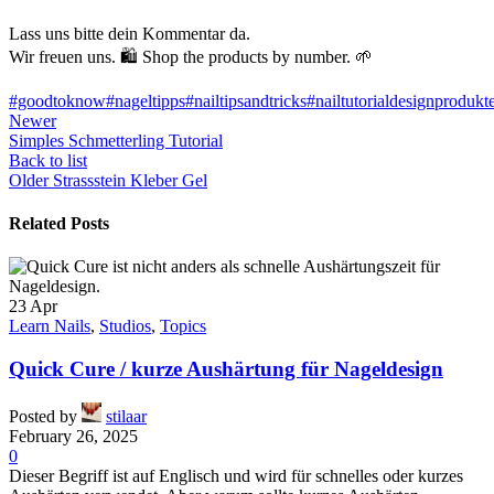
Lass uns bitte dein Kommentar da.
Wir freuen uns. 🛍 Shop the products by number. 🌱
#goodtoknow
#nageltipps
#nailtipsandtricks
#nailtutorial
designprodukt
Newer
Simples Schmetterling Tutorial
Back to list
Older
Strassstein Kleber Gel
Related Posts
23
Apr
Learn Nails
,
Studios
,
Topics
Quick Cure / kurze Aushärtung für Nageldesign
Posted by
stilaar
February 26, 2025
0
Dieser Begriff ist auf Englisch und wird für schnelles oder kurzes