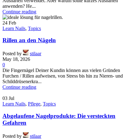
Aushärten verwendet. Aber warum sollte kurzes Aushärten
anwenden? He...
Continue reading
24
Feb
Learn Nails
,
Topics
Rillen an den Nägeln
Posted by
stilaar
May 18, 2026
0
Die Fingernägel Deiner Kundin können aus vielen Gründen
Furchen / Rillen aufweisen, von Stress bis hin zu Nieren- und
Schilddrüsenerkra...
Continue reading
03
Jul
Learn Nails
,
Pflege
,
Topics
Abgelaufene Nagelprodukte: Die versteckten
Gefahren
Posted by
stilaar