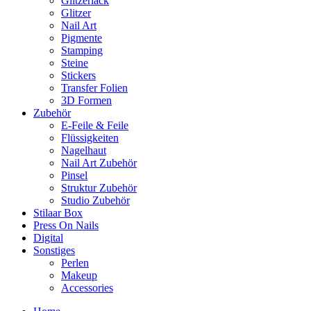
Glitzerlack
Glitzer
Nail Art
Pigmente
Stamping
Steine
Stickers
Transfer Folien
3D Formen
Zubehör
E-Feile & Feile
Flüssigkeiten
Nagelhaut
Nail Art Zubehör
Pinsel
Struktur Zubehör
Studio Zubehör
Stilaar Box
Press On Nails
Digital
Sonstiges
Perlen
Makeup
Accessories