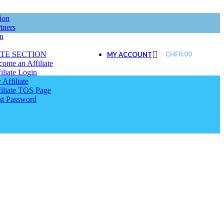
ion
tners
on
ATE SECTION
CHF
0.00
MY ACCOUNT
ome an Affiliate
iliate Login
Affiliate
filiate TOS Page
st Password