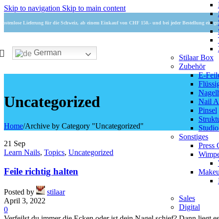
Skip to navigation
Skip to main content
Kostenlose Lieferung für die Schweiz, ab einem Einkauf von CHF 150.- und bei jeder Bestellung ein gr
German
Stilaar Box
Zubehör
E-Feil
Flüssi
Nagel
Uncategorized
Nail A
Pinsel
Strukt
Home
/
Archive by Category "Uncategorized"
Studi
Sonstiges
21
Sep
Press 
Learn Nails
,
Topics
,
Uncategorized
Wimpe
Feile richtig halten
Make
Posted by
stilaar
Sales
April 3, 2022
Digital
0
Verfeilst du immer die Ecken oder ist dein Nagel schief? Dann liegt es 