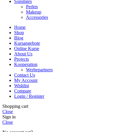
Sonstiges
Perlen
Makeup
Accessories
Home
Shop
Blog
Kursangebote
Online Kurse
About Us
Projects
Kooperation
Werbepartners
Contact Us
My Account
Wishlist
Compare
Login / Register
Shopping cart
Close
Sign in
Close