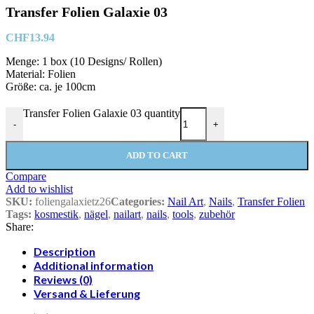
Transfer Folien Galaxie 03
CHF
13.94
Menge: 1 box (10 Designs/ Rollen)
Material: Folien
Größe: ca. je 100cm
Transfer Folien Galaxie 03 quantity
-
+
ADD TO CART
Compare
Add to wishlist
SKU:
foliengalaxietz26
Categories:
Nail Art
,
Nails
,
Transfer Folien
Tags:
kosmestik
,
nägel
,
nailart
,
nails
,
tools
,
zubehör
Share:
Description
Additional information
Reviews (0)
Versand & Lieferung