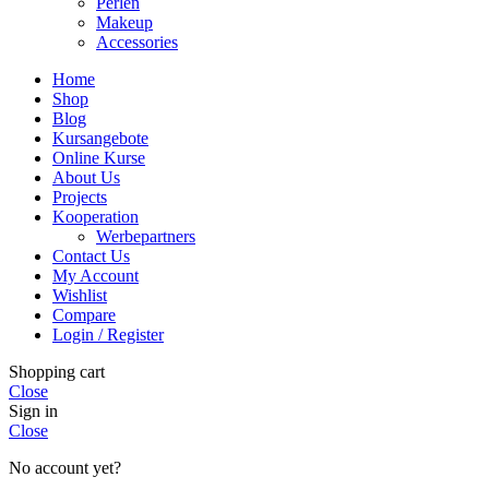
Perlen
Makeup
Accessories
Home
Shop
Blog
Kursangebote
Online Kurse
About Us
Projects
Kooperation
Werbepartners
Contact Us
My Account
Wishlist
Compare
Login / Register
Shopping cart
Close
Sign in
Close
No account yet?