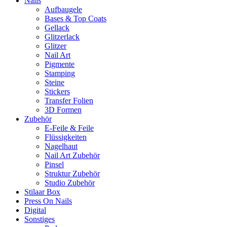
Nails
Aufbaugele
Bases & Top Coats
Gellack
Glitzerlack
Glitzer
Nail Art
Pigmente
Stamping
Steine
Stickers
Transfer Folien
3D Formen
Zubehör
E-Feile & Feile
Flüssigkeiten
Nagelhaut
Nail Art Zubehör
Pinsel
Struktur Zubehör
Studio Zubehör
Stilaar Box
Press On Nails
Digital
Sonstiges