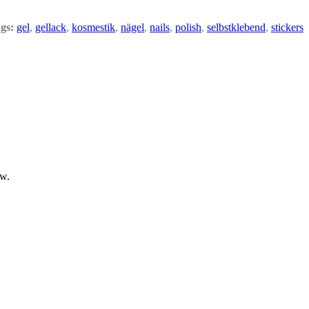
gs:
gel
,
gellack
,
kosmestik
,
nägel
,
nails
,
polish
,
selbstklebend
,
stickers
sw.