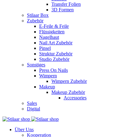
Transfer Folien
3D Formen
Stilaar Box
Zubehör
E-Feile & Feile
Flüssigkeiten
Nagelhaut
Nail Art Zubehör
Pinsel
Struktur Zubehör
Studio Zubehör
Sonstiges
Press On Nails
Wimpern
Wimpern Zubehör
Makeup
Makeup Zubehör
Accessories
Sales
Digital
Über Uns
Kooperation