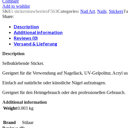
Compare
Add to wishlist
SKU:
stickerstrawberriesF563
Categories:
Nail Art
,
Nails
,
Stickers
Ta
Share:
Description
Additional information
Reviews (0)
Versand & Lieferung
Description
Selbstklebende Sticker.
Geeignet für die Verwendung auf Nagellack, UV-Gelpolitur, Acryl u
Einfach auf natürliche oder künstliche Nägel aufzutragen.
Geeignet für den Heimgebrauch oder den professionellen Gebrauch.
Additional information
Weight
0.003 kg
Brand
Stilaar