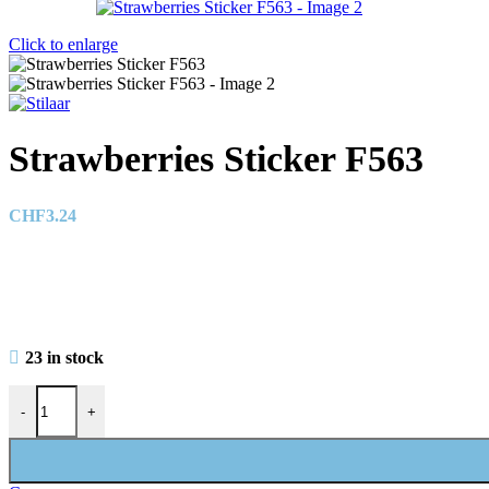
Click to enlarge
Strawberries Sticker F563
CHF
3.24
23 in stock
Strawberries Sticker F563 quantity
-
+