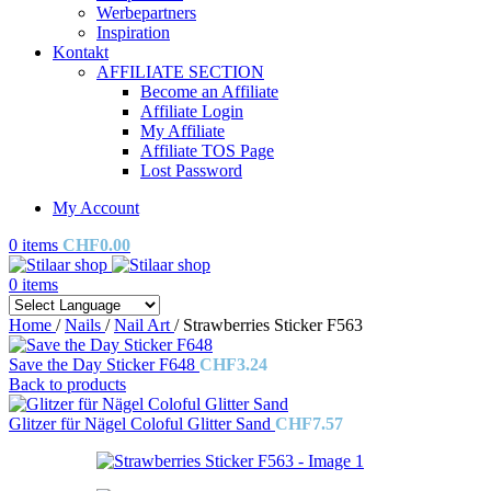
Werbepartners
Inspiration
Kontakt
AFFILIATE SECTION
Become an Affiliate
Affiliate Login
My Affiliate
Affiliate TOS Page
Lost Password
My Account
0
items
CHF
0.00
0
items
Home
/
Nails
/
Nail Art
/
Strawberries Sticker F563
Save the Day Sticker F648
CHF
3.24
Back to products
Glitzer für Nägel Coloful Glitter Sand
CHF
7.57