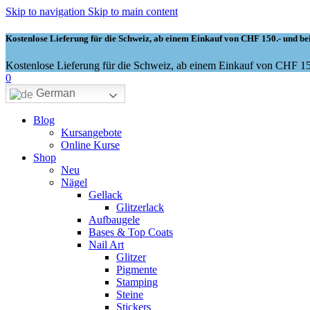
Skip to navigation
Skip to main content
Kostenlose Lieferung für die Schweiz, ab einem Einkauf von CHF 150.- und bei
Kostenlose Lieferung für die Schweiz, ab einem Einkauf von CHF 150
0
German
Blog
Kursangebote
Online Kurse
Shop
Neu
Nägel
Gellack
Glitzerlack
Aufbaugele
Bases & Top Coats
Nail Art
Glitzer
Pigmente
Stamping
Steine
Stickers