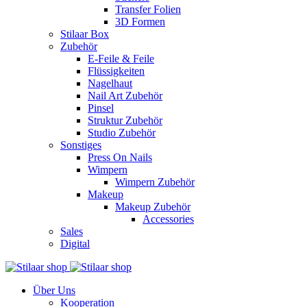
Transfer Folien
3D Formen
Stilaar Box
Zubehör
E-Feile & Feile
Flüssigkeiten
Nagelhaut
Nail Art Zubehör
Pinsel
Struktur Zubehör
Studio Zubehör
Sonstiges
Press On Nails
Wimpern
Wimpern Zubehör
Makeup
Makeup Zubehör
Accessories
Sales
Digital
Über Uns
Kooperation