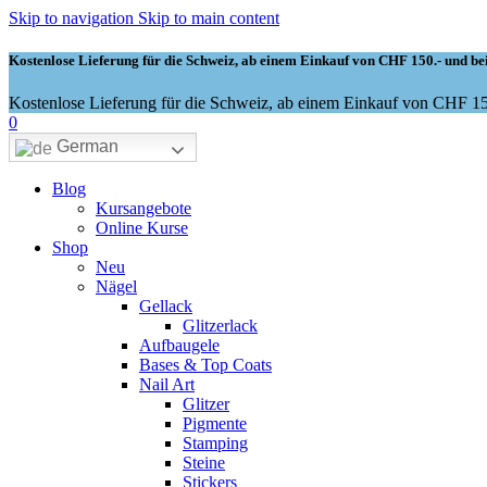
Skip to navigation
Skip to main content
Kostenlose Lieferung für die Schweiz, ab einem Einkauf von CHF 150.- und bei
Kostenlose Lieferung für die Schweiz, ab einem Einkauf von CHF 150
0
German
Blog
Kursangebote
Online Kurse
Shop
Neu
Nägel
Gellack
Glitzerlack
Aufbaugele
Bases & Top Coats
Nail Art
Glitzer
Pigmente
Stamping
Steine
Stickers