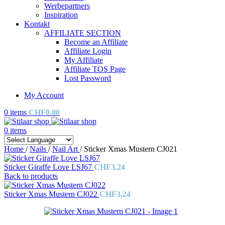
Werbepartners
Inspiration
Kontakt
AFFILIATE SECTION
Become an Affiliate
Affiliate Login
My Affiliate
Affiliate TOS Page
Lost Password
My Account
0
items
CHF
0.00
0
items
Home
/
Nails
/
Nail Art
/
Sticker Xmas Mustern CJ021
Sticker Giraffe Love LSJ67
CHF
3.24
Back to products
Sticker Xmas Mustern CJ022
CHF
3.24