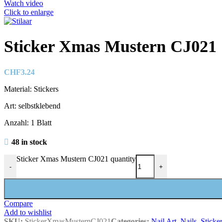
Watch video
Click to enlarge
Sticker Xmas Mustern CJ021
CHF
3.24
Material: Stickers
Art: selbstklebend
Anzahl: 1 Blatt
48 in stock
Sticker Xmas Mustern CJ021 quantity
-
+
Compare
Add to wishlist
SKU:
StickerXmasMusternCJ021
Categories:
Nail Art
,
Nails
,
Sticke