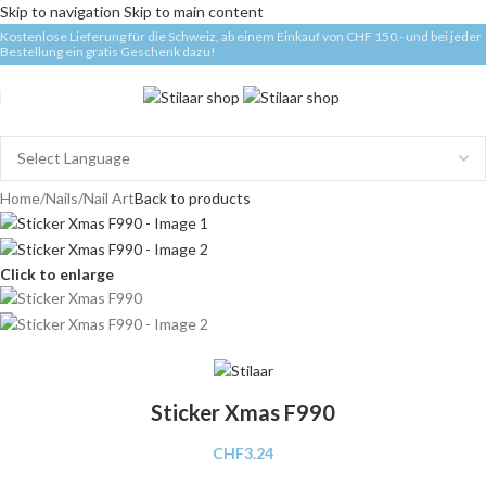
Skip to navigation
Skip to main content
Kostenlose Lieferung für die Schweiz, ab einem Einkauf von CHF 150.- und bei jeder
Bestellung ein gratis Geschenk dazu!
Home
/
Nails
/
Nail Art
Back to products
Click to enlarge
Sticker Xmas F990
CHF
3.24