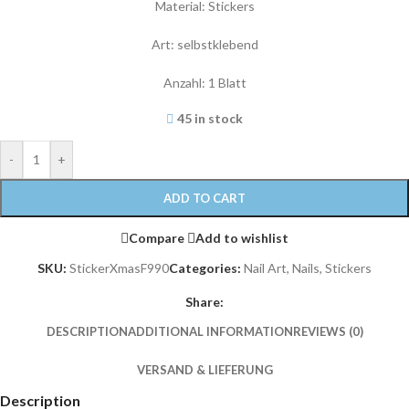
Material: Stickers
Art: selbstklebend
Anzahl: 1 Blatt
45 in stock
-
+
ADD TO CART
Compare
Add to wishlist
SKU:
StickerXmasF990
Categories:
Nail Art
,
Nails
,
Stickers
Share:
DESCRIPTION
ADDITIONAL INFORMATION
REVIEWS (0)
VERSAND & LIEFERUNG
Description