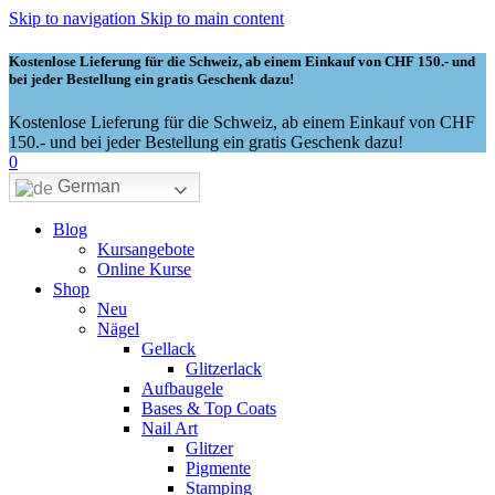
Skip to navigation
Skip to main content
Kostenlose Lieferung für die Schweiz, ab einem Einkauf von CHF 150.- und
bei jeder Bestellung ein gratis Geschenk dazu!
Kostenlose Lieferung für die Schweiz, ab einem Einkauf von CHF
150.- und bei jeder Bestellung ein gratis Geschenk dazu!
0
German
Blog
Kursangebote
Online Kurse
Shop
Neu
Nägel
Gellack
Glitzerlack
Aufbaugele
Bases & Top Coats
Nail Art
Glitzer
Pigmente
Stamping