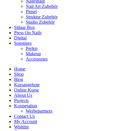
Nagelhaut
Nail Art Zubehör
Pinsel
Struktur Zubehör
Studio Zubehör
Stilaar Box
Press On Nails
Digital
Sonstiges
Perlen
Makeup
Accessories
Home
Shop
Blog
Kursangebote
Online Kurse
About Us
Projects
Kooperation
Werbepartners
Contact Us
My Account
Wishlist