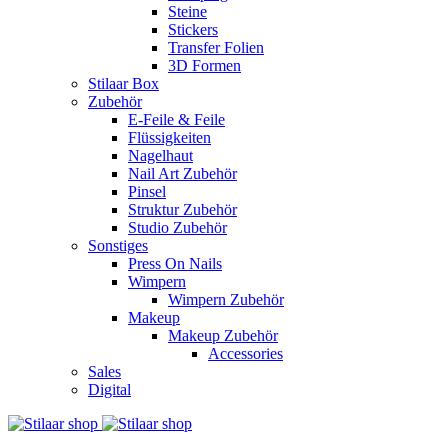
Steine
Stickers
Transfer Folien
3D Formen
Stilaar Box
Zubehör
E-Feile & Feile
Flüssigkeiten
Nagelhaut
Nail Art Zubehör
Pinsel
Struktur Zubehör
Studio Zubehör
Sonstiges
Press On Nails
Wimpern
Wimpern Zubehör
Makeup
Makeup Zubehör
Accessories
Sales
Digital