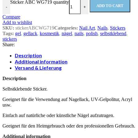
Sticker ABC WG719 quantity
ADD TO CART
-
+
Compare
Add to wishlist
SKU:
stickerABCWG719
Categories:
Nail Art
,
Nails
,
Stickers
Tags:
gel
,
gellack
,
kosmestik
,
nägel
,
nails
,
polish
,
selbstklebend
,
stickers
Share:
Description
Additional information
Versand & Lieferung
Description
Selbstklebende Sticker.
Geeignet für die Verwendung auf Nagellack, UV-Gelpolitur, Acryl
usw.
Einfach auf natürliche oder künstliche Nägel aufzutragen.
Geeignet für den Heimgebrauch oder den professionellen Gebrauch.
Additional information