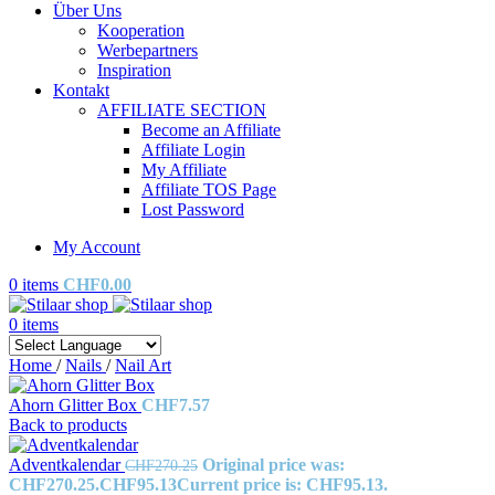
Über Uns
Kooperation
Werbepartners
Inspiration
Kontakt
AFFILIATE SECTION
Become an Affiliate
Affiliate Login
My Affiliate
Affiliate TOS Page
Lost Password
My Account
0
items
CHF
0.00
0
items
Home
/
Nails
/
Nail Art
Ahorn Glitter Box
CHF
7.57
Back to products
Adventkalendar
Original price was:
CHF
270.25
CHF270.25.
CHF
95.13
Current price is: CHF95.13.