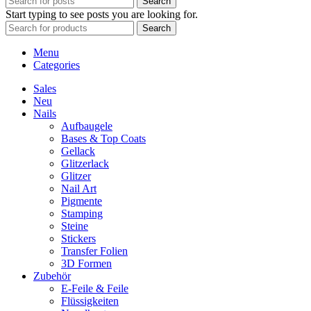
Search
Start typing to see posts you are looking for.
Search
Menu
Categories
Sales
Neu
Nails
Aufbaugele
Bases & Top Coats
Gellack
Glitzerlack
Glitzer
Nail Art
Pigmente
Stamping
Steine
Stickers
Transfer Folien
3D Formen
Zubehör
E-Feile & Feile
Flüssigkeiten