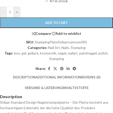
47 in stock
-
+
ADD TO CART
Compare
Add to wishlist
SKU:
StampingPlateStilaarsumsum003
Categories:
Nail Art
,
Nails
,
Stamping
Tags:
box
,
gel
,
gellack
,
kosmestik
,
nägel
,
nailart
,
paintinggel
,
polish
,
Stamping
Share:
DESCRIPTION
ADDITIONAL INFORMATION
REVIEWS (0)
VERSAND & LIEFERUNG
INHALTSSTOFFE
Description
Stilaar Standard Design Nagelstempelplatte – Die Platte besteht aus
hochwertigem Edelstahl, der die hohe Qualität des Produkts