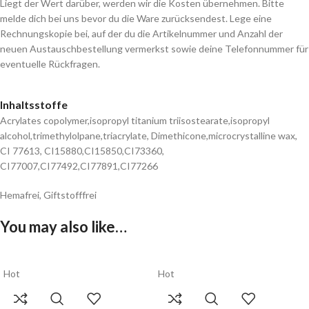
Liegt der Wert darüber, werden wir die Kosten übernehmen. Bitte
melde dich bei uns bevor du die Ware zurücksendest. Lege eine
Rechnungskopie bei, auf der du die Artikelnummer und Anzahl der
neuen Austauschbestellung vermerkst sowie deine Telefonnummer für
eventuelle Rückfragen.
Inhaltsstoffe
Acrylates copolymer,isopropyl titanium triisostearate,isopropyl
alcohol,trimethylolpane,triacrylate, Dimethicone,microcrystalline wax,
CI 77613, CI15880,CI15850,CI73360,
CI77007,CI77492,CI77891,CI77266
Hemafrei, Giftstofffrei
You may also like…
Hot
Hot