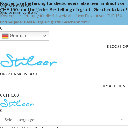
Kostenlose Lieferung für die Schweiz, ab einem Einkauf von
Skip to navigation
CHF 150.- und bei jeder Bestellung ein gratis Geschenk dazu!
Skip to main content
Kostenlose Lieferung für die Schweiz, ab einem Einkauf von CHF 150.-
und bei jeder Bestellung ein gratis Geschenk dazu!
0
German
BLOG
SHOP
ÜBER UNS
KONTAKT
MY ACCOUNT
0
CHF
0.00
0