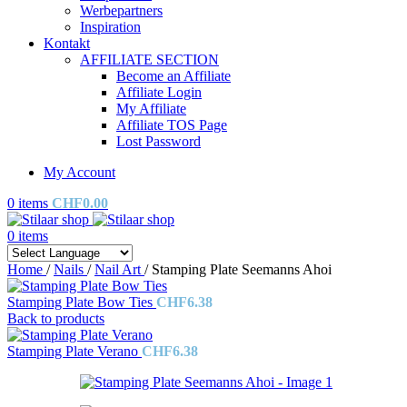
Werbepartners
Inspiration
Kontakt
AFFILIATE SECTION
Become an Affiliate
Affiliate Login
My Affiliate
Affiliate TOS Page
Lost Password
My Account
0
items
CHF
0.00
0
items
Home
/
Nails
/
Nail Art
/
Stamping Plate Seemanns Ahoi
Stamping Plate Bow Ties
CHF
6.38
Back to products
Stamping Plate Verano
CHF
6.38