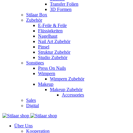
Transfer Folien
3D Formen
Stilaar Box
Zubehör
E-Feile & Feile
Flüssigkeiten
Nagelhaut
Nail Art Zubehör
Pinsel
Struktur Zubehör
Studio Zubehör
Sonstiges
Press On Nails
Wimpern
Wimpern Zubehör
Makeup
Makeup Zubehör
Accessories
Sales
Digital
Über Uns
Kooperation