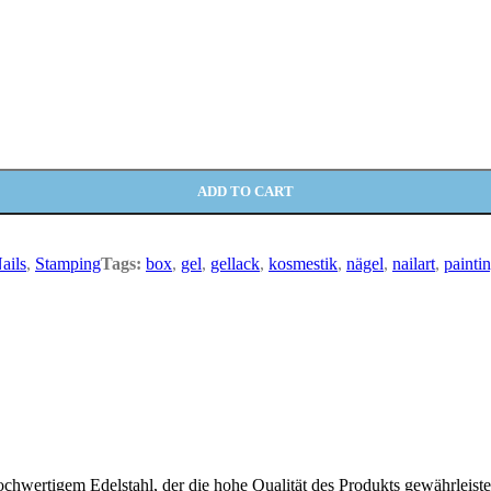
ADD TO CART
ails
,
Stamping
Tags:
box
,
gel
,
gellack
,
kosmestik
,
nägel
,
nailart
,
painti
ochwertigem Edelstahl, der die hohe Qualität des Produkts gewährleistet