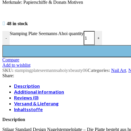
Merkmale: Papierschiffe & Donats Motiven
48 in stock
Stamping Plate Seemanns Ahoi quantity
-
+
Compare
Add to wishlist
SKU:
stampingplateseemannsahoiyxbeauty06
Categories:
Nail Art
,
N
Share:
Description
Additional information
Reviews (0)
Versand & Lieferung
Inhaltsstoffe
Description
Stilaar Standard Design Nagelstempelplatte – Die Platte besteht aus h