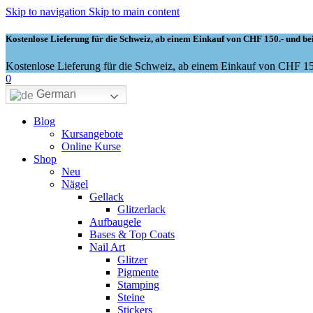
Skip to navigation
Skip to main content
Kostenlose Lieferung für die Schweiz, ab einem Einkauf von CHF 150.- und bei
Kostenlose Lieferung für die Schweiz, ab einem Einkauf von CHF 150
0
German
Blog
Kursangebote
Online Kurse
Shop
Neu
Nägel
Gellack
Glitzerlack
Aufbaugele
Bases & Top Coats
Nail Art
Glitzer
Pigmente
Stamping
Steine
Stickers